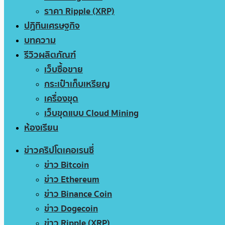
ราคา Ripple (XRP)
ปฏิทินเศรษฐกิจ
บทความ
รีวิวผลิตภัณฑ์
เว็บซื้อขาย
กระเป๋าเก็บเหรียญ
เครื่องขุด
เว็บขุดแบบ Cloud Mining
ห้องเรียน
ข่าวคริปโตเคอเรนซี่
ข่าว Bitcoin
ข่าว Ethereum
ข่าว Binance Coin
ข่าว Dogecoin
ข่าว Ripple (XRP)