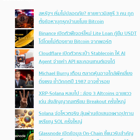
สหรัฐฯ เริ่มไม่ปลอดภัย? ชายชาวมิสซูรี 3 คน ถูก
ตั้งข้อหาบุกรุกบ้านขโมย Bitcoin
Binance เปิดตัวฟีเจอร์ใหม่ Lite Loan กู้ยืม USDT
ได้โดยไม่ต้องขาย Bitcoin จากพอร์ต
Cloudflare เปิดตัวกระเป๋า Stablecoin ให้ AI
Agent จ่ายค่า API และคอนเทนต์เองได้
Michael Burry เตือน ตลาดหุ้นอาจใกล้พีคเสี่ยง
ดิ่งแรง ย้ำวิกฤตปี 1987 อาจซ้ำรอย
XRP-Solana หลบไป : ส่อง 3 Altcoins ฉายแวว
เด่น ส่งสัญญาณเตรียม Breakout ครั้งใหญ่
Solana จ่อโหวตจริง ลุ้นผ่านข้อเสนอเผาอุปทาน
เหรียญ SOL ครั้งใหญ่
Glassnode เปิดข้อมูล On-Chain ชี้แนวรับสำคัญ