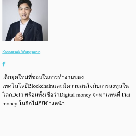
Kasamsak Wongsanin
เด็กยุคใหม่ที่ชอบในการทำงานของ
เทคโนโลยีBlockchainและมีความสนใจกับการลงทุนใน
โลกDeFi พร้อมทั้งเชื่อว่าDigital money จะมาแทนที่ Fiat
money ในอีกไม่กี่ปีข้างหน้า