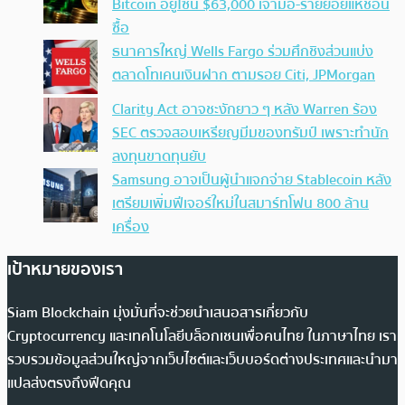
Bitcoin อยู่โซน $63,000 เจ้ามือ-รายย่อยแห่ช้อน
ซื้อ
ธนาคารใหญ่ Wells Fargo ร่วมศึกชิงส่วนแบ่ง
ตลาดโทเคนเงินฝาก ตามรอย Citi, JPMorgan
Clarity Act อาจชะงักยาว ๆ หลัง Warren ร้อง
SEC ตรวจสอบเหรียญมีมของทรัมป์ เพราะทำนัก
ลงทุนขาดทุนยับ
Samsung อาจเป็นผู้นำแจกจ่าย Stablecoin หลัง
เตรียมเพิ่มฟีเจอร์ใหม่ในสมาร์ทโฟน 800 ล้าน
เครื่อง
เป้าหมายของเรา
Siam Blockchain มุ่งมั่นที่จะช่วยนำเสนอสารเกี่ยวกับ
Cryptocurrency และเทคโนโลยีบล็อกเชนเพื่อคนไทย ในภาษาไทย เรา
รวบรวมข้อมูลส่วนใหญ่จากเว็บไซต์และเว็บบอร์ดต่างประเทศและนำมา
แปลส่งตรงถึงฟีดคุณ