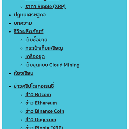
ราคา Ripple (XRP)
ปฏิทินเศรษฐกิจ
บทความ
รีวิวผลิตภัณฑ์
เว็บซื้อขาย
กระเป๋าเก็บเหรียญ
เครื่องขุด
เว็บขุดแบบ Cloud Mining
ห้องเรียน
ข่าวคริปโตเคอเรนซี่
ข่าว Bitcoin
ข่าว Ethereum
ข่าว Binance Coin
ข่าว Dogecoin
ข่าว Ripple (XRP)