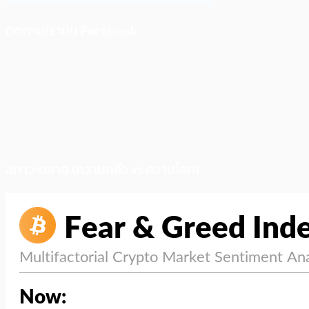
ติดตามเราบน Facebook
สภาวะตลาด (ความกลัว vs ความโลภ)