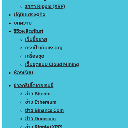
ราคา Ripple (XRP)
ปฏิทินเศรษฐกิจ
บทความ
รีวิวผลิตภัณฑ์
เว็บซื้อขาย
กระเป๋าเก็บเหรียญ
เครื่องขุด
เว็บขุดแบบ Cloud Mining
ห้องเรียน
ข่าวคริปโตเคอเรนซี่
ข่าว Bitcoin
ข่าว Ethereum
ข่าว Binance Coin
ข่าว Dogecoin
ข่าว Ripple (XRP)