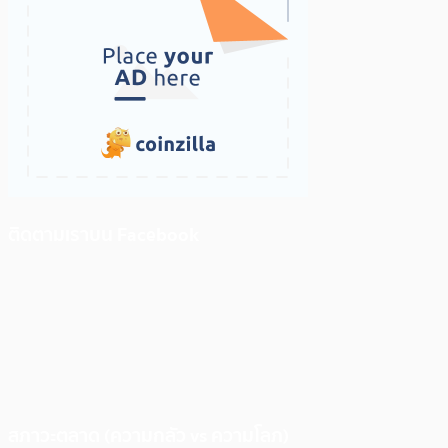
ติดตามเราบน Facebook
สภาวะตลาด (ความกลัว vs ความโลภ)