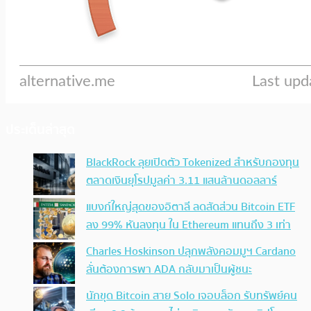
ประเด็นล่าสุด
BlackRock ลุยเปิดตัว Tokenized สำหรับกองทุน
ตลาดเงินยุโรปมูลค่า 3.11 แสนล้านดอลลาร์
แบงก์ใหญ่สุดของอิตาลี ลดสัดส่วน Bitcoin ETF
ลง 99% หันลงทุน ใน Ethereum แทนถึง 3 เท่า
Charles Hoskinson ปลุกพลังคอมมูฯ Cardano
ลั่นต้องการพา ADA กลับมาเป็นผู้ชนะ
นักขุด Bitcoin สาย Solo เจอบล็อก รับทรัพย์คน