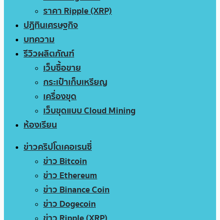
ราคา Ripple (XRP)
ปฏิทินเศรษฐกิจ
บทความ
รีวิวผลิตภัณฑ์
เว็บซื้อขาย
กระเป๋าเก็บเหรียญ
เครื่องขุด
เว็บขุดแบบ Cloud Mining
ห้องเรียน
ข่าวคริปโตเคอเรนซี่
ข่าว Bitcoin
ข่าว Ethereum
ข่าว Binance Coin
ข่าว Dogecoin
ข่าว Ripple (XRP)