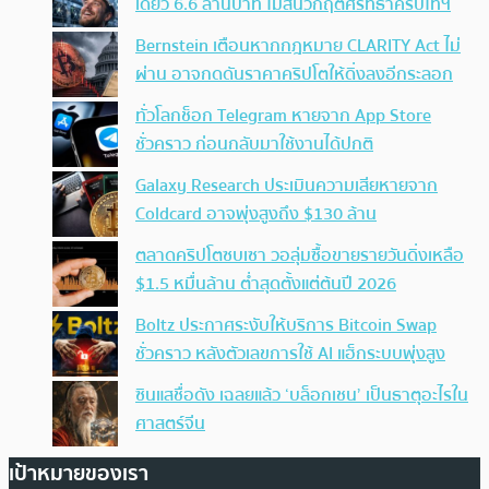
เดียว 6.6 ล้านบาท ไม่สนวิกฤตศรัทธาคริปโทฯ
Bernstein เตือนหากกฎหมาย CLARITY Act ไม่
ผ่าน อาจกดดันราคาคริปโตให้ดิ่งลงอีกระลอก
ทั่วโลกช็อก Telegram หายจาก App Store
ชั่วคราว ก่อนกลับมาใช้งานได้ปกติ
Galaxy Research ประเมินความเสียหายจาก
Coldcard อาจพุ่งสูงถึง $130 ล้าน
ตลาดคริปโตซบเซา วอลุ่มซื้อขายรายวันดิ่งเหลือ
$1.5 หมื่นล้าน ต่ำสุดตั้งแต่ต้นปี 2026
Boltz ประกาศระงับให้บริการ Bitcoin Swap
ชั่วคราว หลังตัวเลขการใช้ AI แฮ็กระบบพุ่งสูง
ซินแสชื่อดัง เฉลยแล้ว ‘บล็อกเชน’ เป็นธาตุอะไรใน
ศาสตร์จีน
เป้าหมายของเรา