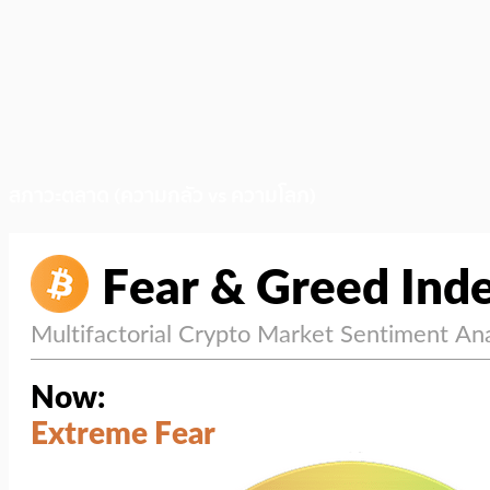
สภาวะตลาด (ความกลัว vs ความโลภ)