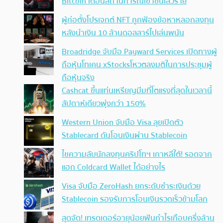
Bitcoin เตือนสถานการณ์เข้าขั้นเลวร้าย
ผู้ก่อตั้งโปรเจกต์ NFT ถูกฟ้องข้อหาหลอกลงทุน
หลังนำเงิน 10 ล้านดอลลาร์ไปเล่นพนัน
Broadridge จับมือ Payward Services เปิดทางผู้
ถือหุ้นโทเคน xStocksโหวตลงมติในการประชุมผู้
ถือหุ้นจริง
Cashcat ขึ้นแท่นเหรียญมีมที่โตแรงที่สุดในเวลานี้
สัปดาห์เดียวพุ่งกว่า 150%
Western Union จับมือ Visa ลุยเปิดตัว
Stablecard ดันโอนเงินผ่าน Stablecoin
ไขความลับนักลงทุนคริปโทฯ เกาหลีใต้! รอดจาก
แฮก Coldcard Wallet ได้อย่างไร
Visa จับมือ ZeroHash ยกระดับชำระเงินด้วย
Stablecoin รองรับการโอนเงินรวดเร็วข้ามโลก
สุดจัด! เทรดเดอร์อายุน้อยฟันกำไรเกือบครึ่งล้าน