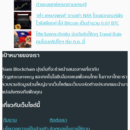
ด้วยกลยุทธ์เทรดตามเศรษฐี
‘เต๋า เศรษฐพงศ์’ งานเข้า NAS โดนแฮกเกอร์ฝัง
ไวรัสเรียกค่าไถ่ Bitcoin เป็นจำนวน 0.07 BTC
ไต้หวันยกระดับเข้ม จ่อบังคับใช้กฏ Travel Rule
คุมโอนคริปโทฯ เริ่ม ต.ค. นี้
เป้าหมายของเรา
Siam Blockchain มุ่งมั่นที่จะช่วยนำเสนอสารเกี่ยวกับ
Cryptocurrency และเทคโนโลยีบล็อกเชนเพื่อคนไทย ในภาษาไทย เรา
รวบรวมข้อมูลส่วนใหญ่จากเว็บไซต์และเว็บบอร์ดต่างประเทศและนำมา
แปลส่งตรงถึงฟีดคุณ
เกี่ยวกับเว็บไซต์นี้
ทีมงาน
ติดต่อเรา
นโยบายความเป็นส่วนตัว
ข้อตกลงในการใช้งาน