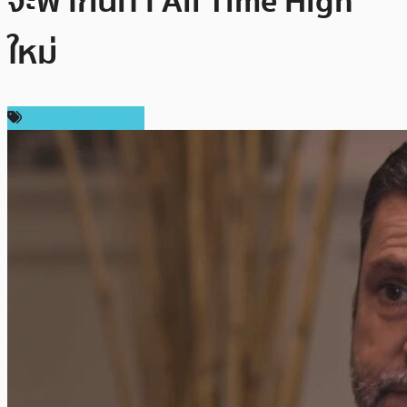
จะพากันทำ All Time High
ใหม่
ข่าวคริปโตเคอเรนซี่