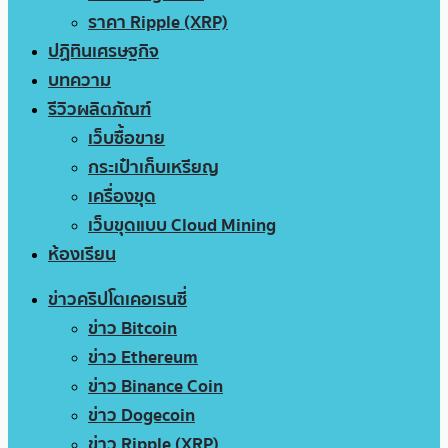
ราคา Ripple (XRP)
ปฏิทินเศรษฐกิจ
บทความ
รีวิวผลิตภัณฑ์
เว็บซื้อขาย
กระเป๋าเก็บเหรียญ
เครื่องขุด
เว็บขุดแบบ Cloud Mining
ห้องเรียน
ข่าวคริปโตเคอเรนซี่
ข่าว Bitcoin
ข่าว Ethereum
ข่าว Binance Coin
ข่าว Dogecoin
ข่าว Ripple (XRP)