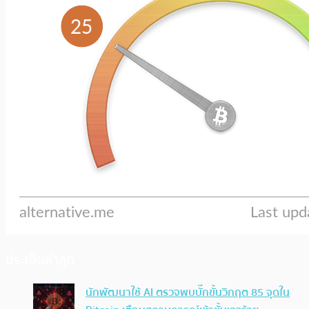
ประเด็นล่าสุด
นักพัฒนาใช้ AI ตรวจพบบั๊กขั้นวิกฤต 85 จุดใน