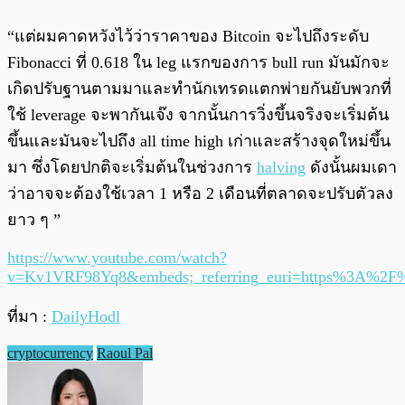
“แต่ผมคาดหวังไว้ว่าราคาของ Bitcoin จะไปถึงระดับ
Fibonacci ที่ 0.618 ใน leg แรกของการ bull run มันมักจะ
เกิดปรับฐานตามมาและทำนักเทรดแตกพ่ายกันยับพวกที่
ใช้ leverage จะพากันเจ๊ง จากนั้นการวิ่งขึ้นจริงจะเริ่มต้น
ขึ้นและมันจะไปถึง all time high เก่าและสร้างจุดใหม่ขึ้น
มา ซึ่งโดยปกติจะเริ่มต้นในช่วงการ
halving
ดังนั้นผมเดา
ว่าอาจจะต้องใช้เวลา 1 หรือ 2 เดือนที่ตลาดจะปรับตัวลง
ยาว ๆ ”
https://www.youtube.com/watch?
v=Kv1VRF98Yq8&embeds;_referring_euri=https%3A%2F
ที่มา :
DailyHodl
cryptocurrency
Raoul Pal