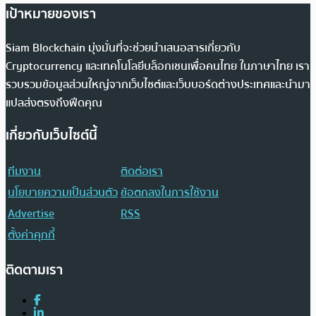
เป้าหมายของเรา
Siam Blockchain มุ่งมั่นที่จะช่วยนำเสนอสารเกี่ยวกับ
Cryptocurrency และเทคโนโลยีบล็อกเชนเพื่อคนไทย ในภาษาไทย เรา
รวบรวมข้อมูลส่วนใหญ่จากเว็บไซต์และเว็บบอร์ดต่างประเทศและนำมา
แปลส่งตรงถึงฟีดคุณ
เกี่ยวกับเว็บไซต์นี้
ทีมงาน
ติดต่อเรา
นโยบายความเป็นส่วนตัว
ข้อตกลงในการใช้งาน
Advertise
RSS
ตั้งค่าคุกกี้
ติดตามเรา