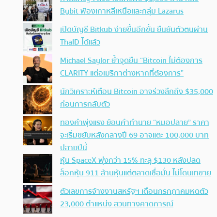
Bybit ฟ้องเกาหลีเหนือและกลุ่ม Lazarus
เปิดบัญชี Bitkub ง่ายขึ้นอีกขั้น ยืนยันตัวตนผ่าน
ThaID ได้แล้ว
Michael Saylor ย้ำจุดยืน “Bitcoin ไม่ต้องการ
CLARITY แต่อเมริกาต่างหากที่ต้องการ”
นักวิเคราะห์เตือน Bitcoin อาจร่วงลึกถึง $35,000
ก่อนการกลับตัว
ทองคำพุ่งแรง ย้อนคำทำนาย “หมอปลาย” ราคา
จะเริ่มขยับหลังกลางปี 69 อาจแตะ 100,000 บาท
ปลายปีนี้
หุ้น SpaceX พุ่งกว่า 15% ทะลุ $130 หลังปลด
ล็อกหุ้น 911 ล้านหุ้นแต่ตลาดเชื่อมั่น ไม่โดนเทขาย
ตัวเลขการจ้างงานสหรัฐฯ เดือนกรกฎาคมหดตัว
23,000 ตำแหน่ง สวนทางคาดการณ์