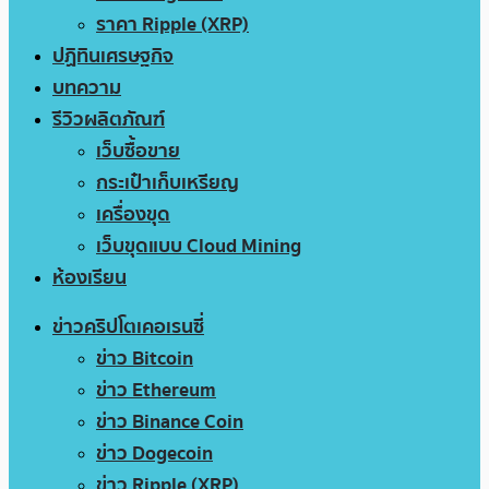
ราคา Ripple (XRP)
ปฏิทินเศรษฐกิจ
บทความ
รีวิวผลิตภัณฑ์
เว็บซื้อขาย
กระเป๋าเก็บเหรียญ
เครื่องขุด
เว็บขุดแบบ Cloud Mining
ห้องเรียน
ข่าวคริปโตเคอเรนซี่
ข่าว Bitcoin
ข่าว Ethereum
ข่าว Binance Coin
ข่าว Dogecoin
ข่าว Ripple (XRP)