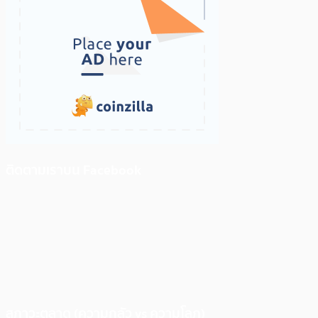
ติดตามเราบน Facebook
สภาวะตลาด (ความกลัว vs ความโลภ)