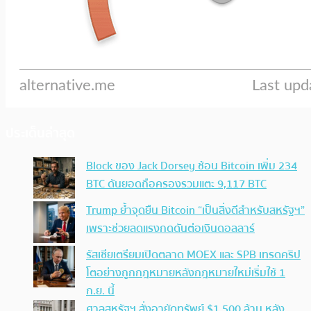
ประเด็นล่าสุด
Block ของ Jack Dorsey ช้อน Bitcoin เพิ่ม 234
BTC ดันยอดถือครองรวมแตะ 9,117 BTC
Trump ย้ำจุดยืน Bitcoin “เป็นสิ่งดีสำหรับสหรัฐฯ”
เพราะช่วยลดแรงกดดันต่อเงินดอลลาร์
รัสเซียเตรียมเปิดตลาด MOEX และ SPB เทรดคริป
โตอย่างถูกกฎหมายหลังกฎหมายใหม่เริ่มใช้ 1
ก.ย. นี้
ศาลสหรัฐฯ สั่งอายัดทรัพย์ $1,500 ล้าน หลัง