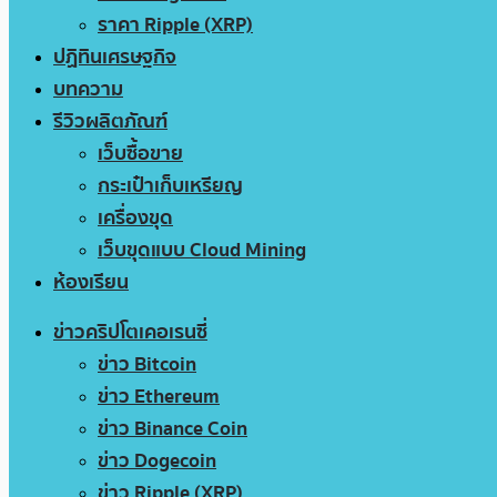
ราคา Ripple (XRP)
ปฏิทินเศรษฐกิจ
บทความ
รีวิวผลิตภัณฑ์
เว็บซื้อขาย
กระเป๋าเก็บเหรียญ
เครื่องขุด
เว็บขุดแบบ Cloud Mining
ห้องเรียน
ข่าวคริปโตเคอเรนซี่
ข่าว Bitcoin
ข่าว Ethereum
ข่าว Binance Coin
ข่าว Dogecoin
ข่าว Ripple (XRP)