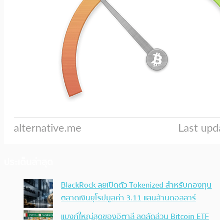
ประเด็นล่าสุด
BlackRock ลุยเปิดตัว Tokenized สำหรับกองทุน
ตลาดเงินยุโรปมูลค่า 3.11 แสนล้านดอลลาร์
แบงก์ใหญ่สุดของอิตาลี ลดสัดส่วน Bitcoin ETF