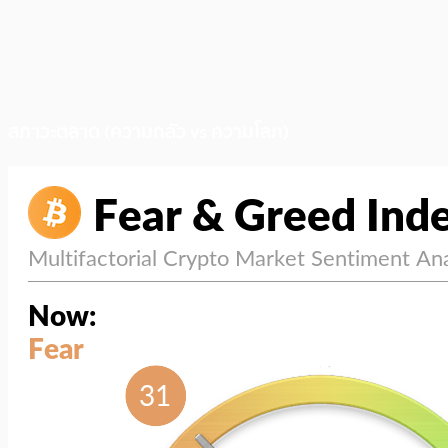
สภาวะตลาด (ความกลัว vs ความโลภ)