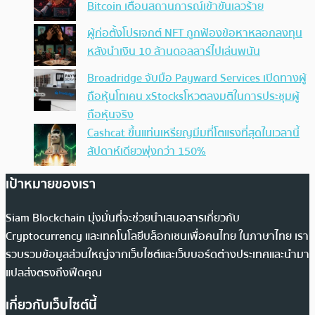
Bitcoin เตือนสถานการณ์เข้าขั้นเลวร้าย
ผู้ก่อตั้งโปรเจกต์ NFT ถูกฟ้องข้อหาหลอกลงทุน
หลังนำเงิน 10 ล้านดอลลาร์ไปเล่นพนัน
Broadridge จับมือ Payward Services เปิดทางผู้
ถือหุ้นโทเคน xStocksโหวตลงมติในการประชุมผู้
ถือหุ้นจริง
Cashcat ขึ้นแท่นเหรียญมีมที่โตแรงที่สุดในเวลานี้
สัปดาห์เดียวพุ่งกว่า 150%
เป้าหมายของเรา
Siam Blockchain มุ่งมั่นที่จะช่วยนำเสนอสารเกี่ยวกับ
Cryptocurrency และเทคโนโลยีบล็อกเชนเพื่อคนไทย ในภาษาไทย เรา
รวบรวมข้อมูลส่วนใหญ่จากเว็บไซต์และเว็บบอร์ดต่างประเทศและนำมา
แปลส่งตรงถึงฟีดคุณ
เกี่ยวกับเว็บไซต์นี้