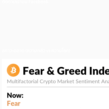
ติดตามเราบน Facebook
สภาวะตลาด (ความกลัว vs ความโลภ)