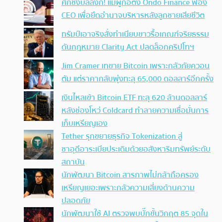
ศึกชิงบัลลังก์! แม่ผู้ก่อตั้ง Ondo Finance ฟ้อง
CEO เพื่อยึดอำนาจบริหารหลังลูกชายเสียชีวิต
ทรัมป์เอาจริง สั่งทำเนียบขาวรื้อเกณฑ์จริยธรรม
ดันกฎหมาย Clarity Act ปลดล็อกคริปโทฯ
Jim Cramer เทขาย Bitcoin เพราะกลัวภัยควอน
ตัม แต่ราคากลับพุ่งทะลุ 65,000 ดอลลาร์อีกครั้ง
เงินไหลเข้า Bitcoin ETF ทะลุ 620 ล้านดอลลาร์
หลังช่องโหว่ Coldcard ทำลายความเชื่อมั่นการ
เก็บเหรียญเอง
Tether รุกขยายธุรกิจ Tokenization สู่
ซาอุดีอาระเบียประเดิมด้วยอสังหาริมทรัพย์ระดับ
สถาบัน
นักพัฒนา Bitcoin สารภาพไม่กล้าถือครอง
เหรียญเยอะเพราะกลัวความเสี่ยงด้านความ
ปลอดภัย
นักพัฒนาใช้ AI ตรวจพบบั๊กขั้นวิกฤต 85 จุดใน