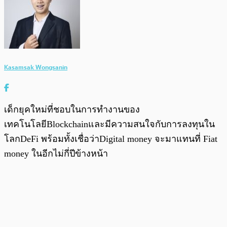
Kasamsak Wongsanin
เด็กยุคใหม่ที่ชอบในการทำงานของ
เทคโนโลยีBlockchainและมีความสนใจกับการลงทุนใน
โลกDeFi พร้อมทั้งเชื่อว่าDigital money จะมาแทนที่ Fiat
money ในอีกไม่กี่ปีข้างหน้า