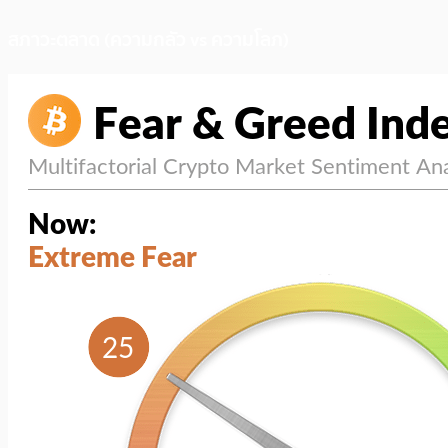
สภาวะตลาด (ความกลัว vs ความโลภ)