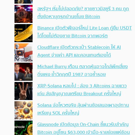
สหรัฐฯ เริ่มไม่ปลอดภัย? ชายชาวมิสซูรี 3 คน ถูก
ตั้งข้อหาบุกรุกบ้านขโมย Bitcoin
Binance เปิดตัวฟีเจอร์ใหม่ Lite Loan กู้ยืม USDT
ได้โดยไม่ต้องขาย Bitcoin จากพอร์ต
Cloudflare เปิดตัวกระเป๋า Stablecoin ให้ AI
Agent จ่ายค่า API และคอนเทนต์เองได้
Michael Burry เตือน ตลาดหุ้นอาจใกล้พีคเสี่ยง
ดิ่งแรง ย้ำวิกฤตปี 1987 อาจซ้ำรอย
XRP-Solana หลบไป : ส่อง 3 Altcoins ฉายแวว
เด่น ส่งสัญญาณเตรียม Breakout ครั้งใหญ่
Solana จ่อโหวตจริง ลุ้นผ่านข้อเสนอเผาอุปทาน
เหรียญ SOL ครั้งใหญ่
Glassnode เปิดข้อมูล On-Chain ชี้แนวรับสำคัญ
Bitcoin อยู่โซน $63,000 เจ้ามือ-รายย่อยแห่ช้อน