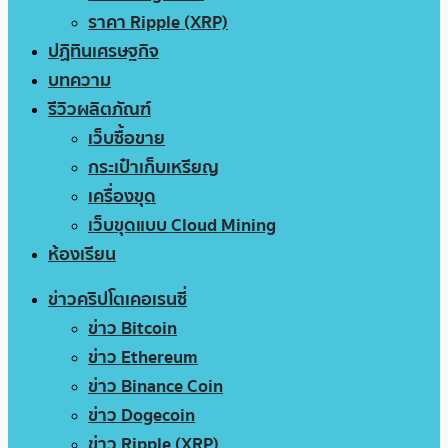
ราคา Ripple (XRP)
ปฏิทินเศรษฐกิจ
บทความ
รีวิวผลิตภัณฑ์
เว็บซื้อขาย
กระเป๋าเก็บเหรียญ
เครื่องขุด
เว็บขุดแบบ Cloud Mining
ห้องเรียน
ข่าวคริปโตเคอเรนซี่
ข่าว Bitcoin
ข่าว Ethereum
ข่าว Binance Coin
ข่าว Dogecoin
ข่าว Ripple (XRP)