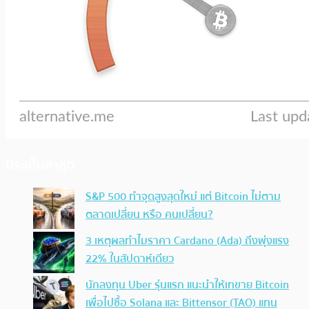
ประเด็นล่าสุด
S&P 500 ทำจุดสูงสุดใหม่ แต่ Bitcoin ไม่ตาม
ตลาดเปลี่ยน หรือ คนเปลี่ยน?
3 เหตุผลทำไมราคา Cardano (Ada) ถึงพุ่งแรง
22% ในสัปดาห์เดียว
นักลงทุน Uber รุ่นแรก แนะนำให้เทขาย Bitcoin
เพื่อไปซื้อ Solana และ Bittensor (TAO) แทน