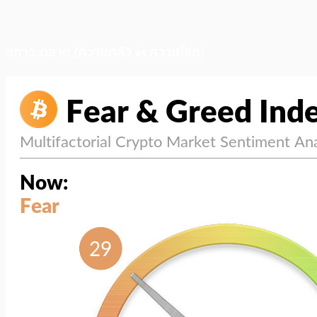
สภาวะตลาด (ความกลัว vs ความโลภ)