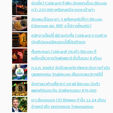
ช่องโหว่ Coldcard ทำพิษ นักลงทุนโอน Bitcoin
กว่า 210,000 เหรียญหนีจากกระเป๋าเก่า
ส่องแนวโน้มราคา 3 เหรียญคริปโทฯ Bitcoin,
Ethereum และ XRP จะไปทางไหนต่อ?
หลักฐานใหม่ชี้ ผู้ร่วมก่อตั้ง Coldcard อาจสร้าง
บัญชีปลอมเนียนสอดไส้โค้ดตัวเอง
ตื่นตระหนก Coldcard! กระเป๋า Bitcoin ที่
เคลื่อนไหวรายวันพุ่งแตะนิวไฮในรอบ 8 เดือน
ก.ล.ต. ชงเข้ม! จับมือแบงก์ชาติยกระดับการกำกับ
ดูแลธุรกรรม Stablecoin เล็งออกแนวทางปีนี้
จับตาแนวต้านชี้ชะตา! กราฟ Bitcoin ก่อตัว
แพทเทิร์นกระทิง จ่อพุ่งทดสอบ $76,000
เจาะลึกมุมมอง CIO Bitwise ทำไม 12-24 เดือน
ข้างหน้าคือ ยุคทองของ Tokenization