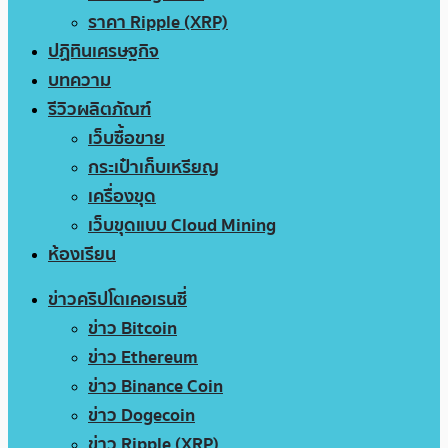
ราคา Ripple (XRP)
ปฏิทินเศรษฐกิจ
บทความ
รีวิวผลิตภัณฑ์
เว็บซื้อขาย
กระเป๋าเก็บเหรียญ
เครื่องขุด
เว็บขุดแบบ Cloud Mining
ห้องเรียน
ข่าวคริปโตเคอเรนซี่
ข่าว Bitcoin
ข่าว Ethereum
ข่าว Binance Coin
ข่าว Dogecoin
ข่าว Ripple (XRP)