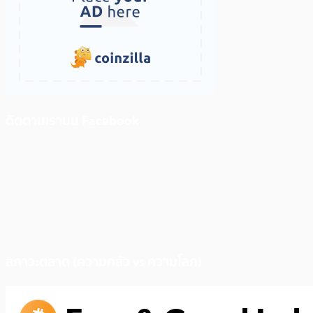
ติดตามเราบน Facebook
สภาวะตลาด (ความกลัว vs ความโลภ)