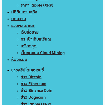
ราคา Ripple (XRP)
ปฏิทินเศรษฐกิจ
บทความ
รีวิวผลิตภัณฑ์
เว็บซื้อขาย
กระเป๋าเก็บเหรียญ
เครื่องขุด
เว็บขุดแบบ Cloud Mining
ห้องเรียน
ข่าวคริปโตเคอเรนซี่
ข่าว Bitcoin
ข่าว Ethereum
ข่าว Binance Coin
ข่าว Dogecoin
ข่าว Ripple (XRP)