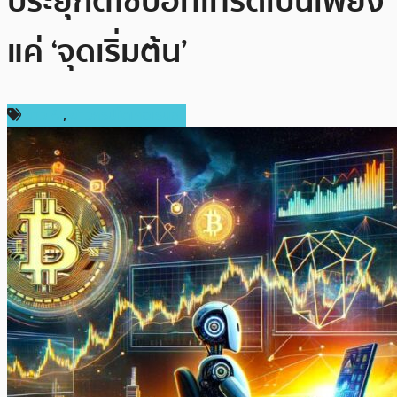
ประยุกต์ใช้บอทเทรดเป็นเพียง
แค่ ‘จุดเริ่มต้น’
ข่าว AI
,
ข่าวคริปโตเคอเรนซี่