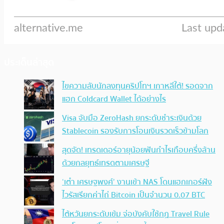
ประเด็นล่าสุด
ไขความลับนักลงทุนคริปโทฯ เกาหลีใต้! รอดจาก
แฮก Coldcard Wallet ได้อย่างไร
Visa จับมือ ZeroHash ยกระดับชำระเงินด้วย
Stablecoin รองรับการโอนเงินรวดเร็วข้ามโลก
สุดจัด! เทรดเดอร์อายุน้อยฟันกำไรเกือบครึ่งล้าน
ด้วยกลยุทธ์เทรดตามเศรษฐี
‘เต๋า เศรษฐพงศ์’ งานเข้า NAS โดนแฮกเกอร์ฝัง
ไวรัสเรียกค่าไถ่ Bitcoin เป็นจำนวน 0.07 BTC
ไต้หวันยกระดับเข้ม จ่อบังคับใช้กฏ Travel Rule