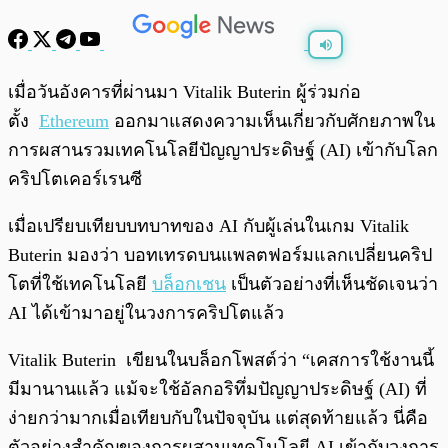
พร้อมเล่น
0:00
/
0:00
เมื่อวันอังคารที่ผ่านมา Vitalik Buterin ผู้ร่วมก่อ
ตั้ง
Ethereum
ออกมาแสดงความเห็นเกี่ยวกับศักยภาพใน
การผสานรวมเทคโนโลยีปัญญาประดิษฐ์ (AI) เข้ากับโลก
คริปโตเคอร์เรนซี
เมื่อเปรียบเทียบบทบาทของ AI กับผู้เล่นในเกม Vitalik
Buterin มองว่า บอทเทรดบนแพลตฟอร์มแลกเปลี่ยนคริป
โตที่ใช้เทคโนโลยี
บล็อกเชน
เป็นตัวอย่างที่เห็นชัดเจนว่า
AI ได้เข้ามาอยู่ในวงการคริปโตแล้ว
Vitalik Buterin เขียนในบล็อกโพสต์ว่า “เคสการใช้งานนี้
มีมานานแล้ว แม้จะใช้อัลกอริทึ่มปัญญาประดิษฐ์ (AI) ที่
ง่ายกว่ามากเมื่อเทียบกับในปัจจุบัน แต่สุดท้ายแล้ว นี่คือ
ตัวอย่างสำคัญของการผสานเทคโนโลยี AI เข้ากับวงการ