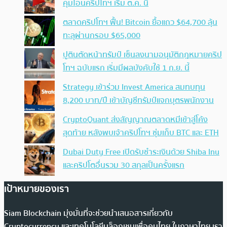
คุมโอนคริปโทฯ เริ่ม ต.ค. นี้
ตลาดคริปโทฯ ฟื้น! Bitcoin ยื้อแถว $64,700 ลุ้น
ทะลุผ่านกรอบ $65,000
ปูตินตัดหน้าทรัมป์ เซ็นลงนามอนุมัติกฎหมายคริป
โทฯ ฉบับแรก เริ่มมีผลบังคับใช้ 1 ก.ย. นี้
Strategy เข้าร่วม Invest America สมทบทุน
8,200 บาท/ปี เข้าบัญชีทรัมป์แจกบุตรพนักงาน
CryptoQuant ส่งสัญญาณตลาดหมีเข้าสู่โค้ง
สุดท้าย หลังพบเจ้าคริปโทฯ ซุ่มเก็บ BTC และ ETH
Dubai Duty Free เปิดรับชำระเงินด้วย Shiba Inu
และคริปโตอื่นรวม 30 สกุลเป็นครั้งแรก
เป้าหมายของเรา
Siam Blockchain มุ่งมั่นที่จะช่วยนำเสนอสารเกี่ยวกับ
Cryptocurrency และเทคโนโลยีบล็อกเชนเพื่อคนไทย ในภาษาไทย เรา