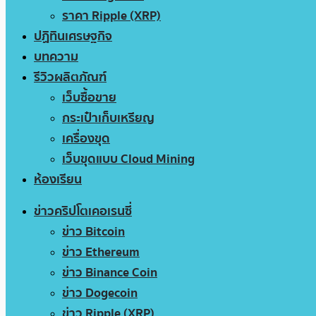
ราคา Ripple (XRP)
ปฏิทินเศรษฐกิจ
บทความ
รีวิวผลิตภัณฑ์
เว็บซื้อขาย
กระเป๋าเก็บเหรียญ
เครื่องขุด
เว็บขุดแบบ Cloud Mining
ห้องเรียน
ข่าวคริปโตเคอเรนซี่
ข่าว Bitcoin
ข่าว Ethereum
ข่าว Binance Coin
ข่าว Dogecoin
ข่าว Ripple (XRP)