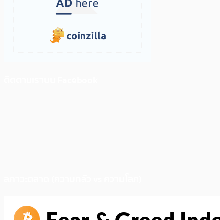
ติดตามเราบน Facebook
สภาวะตลาด (ความกลัว vs ความโลภ)