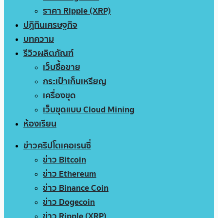
ราคา Ripple (XRP)
ปฏิทินเศรษฐกิจ
บทความ
รีวิวผลิตภัณฑ์
เว็บซื้อขาย
กระเป๋าเก็บเหรียญ
เครื่องขุด
เว็บขุดแบบ Cloud Mining
ห้องเรียน
ข่าวคริปโตเคอเรนซี่
ข่าว Bitcoin
ข่าว Ethereum
ข่าว Binance Coin
ข่าว Dogecoin
ข่าว Ripple (XRP)