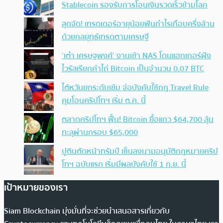
Stablecoin รองรับการโอนเงินรวดเร็วข้ามโลก
สุดจัด! เทรดเดอร์อายุน้อยฟันกำไรเกือบครึ่งล้าน
ด้วยกลยุทธ์เทรดตามเศรษฐี
‘เต๋า เศรษฐพงศ์’ งานเข้า NAS โดนแฮกเกอร์ฝัง
ไวรัสเรียกค่าไถ่ Bitcoin เป็นจำนวน 0.07 BTC
ไต้หวันยกระดับเข้ม จ่อบังคับใช้กฏ Travel Rule
คุมโอนคริปโทฯ เริ่ม ต.ค. นี้
ตลาดคริปโทฯ ฟื้น! Bitcoin ยื้อแถว $64,700 ลุ้น
ทะลุผ่านกรอบ $65,000
ปูตินตัดหน้าทรัมป์ เซ็นลงนามอนุมัติกฎหมายคริป
โทฯ ฉบับแรก เริ่มมีผลบังคับใช้ 1 ก.ย. นี้
เป้าหมายของเรา
Siam Blockchain มุ่งมั่นที่จะช่วยนำเสนอสารเกี่ยวกับ