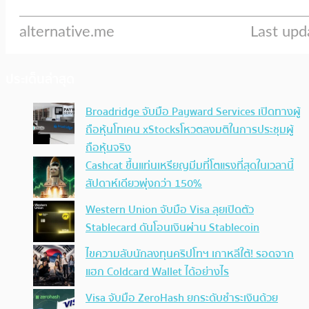
ประเด็นล่าสุด
Broadridge จับมือ Payward Services เปิดทางผู้
ถือหุ้นโทเคน xStocksโหวตลงมติในการประชุมผู้
ถือหุ้นจริง
Cashcat ขึ้นแท่นเหรียญมีมที่โตแรงที่สุดในเวลานี้
สัปดาห์เดียวพุ่งกว่า 150%
Western Union จับมือ Visa ลุยเปิดตัว
Stablecard ดันโอนเงินผ่าน Stablecoin
ไขความลับนักลงทุนคริปโทฯ เกาหลีใต้! รอดจาก
แฮก Coldcard Wallet ได้อย่างไร
Visa จับมือ ZeroHash ยกระดับชำระเงินด้วย