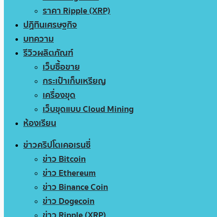
ราคา Ripple (XRP)
ปฏิทินเศรษฐกิจ
บทความ
รีวิวผลิตภัณฑ์
เว็บซื้อขาย
กระเป๋าเก็บเหรียญ
เครื่องขุด
เว็บขุดแบบ Cloud Mining
ห้องเรียน
ข่าวคริปโตเคอเรนซี่
ข่าว Bitcoin
ข่าว Ethereum
ข่าว Binance Coin
ข่าว Dogecoin
ข่าว Ripple (XRP)