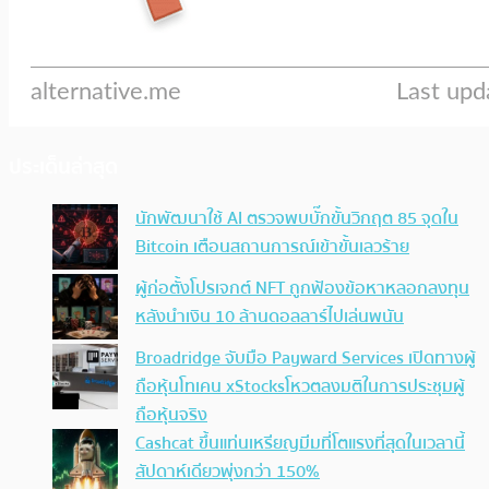
ประเด็นล่าสุด
นักพัฒนาใช้ AI ตรวจพบบั๊กขั้นวิกฤต 85 จุดใน
Bitcoin เตือนสถานการณ์เข้าขั้นเลวร้าย
ผู้ก่อตั้งโปรเจกต์ NFT ถูกฟ้องข้อหาหลอกลงทุน
หลังนำเงิน 10 ล้านดอลลาร์ไปเล่นพนัน
Broadridge จับมือ Payward Services เปิดทางผู้
ถือหุ้นโทเคน xStocksโหวตลงมติในการประชุมผู้
ถือหุ้นจริง
Cashcat ขึ้นแท่นเหรียญมีมที่โตแรงที่สุดในเวลานี้
สัปดาห์เดียวพุ่งกว่า 150%