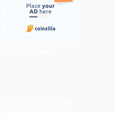
ติดตามเราบน Facebook
สภาวะตลาด (ความกลัว vs ความโลภ)