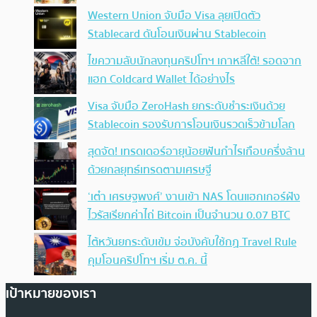
Western Union จับมือ Visa ลุยเปิดตัว
Stablecard ดันโอนเงินผ่าน Stablecoin
ไขความลับนักลงทุนคริปโทฯ เกาหลีใต้! รอดจาก
แฮก Coldcard Wallet ได้อย่างไร
Visa จับมือ ZeroHash ยกระดับชำระเงินด้วย
Stablecoin รองรับการโอนเงินรวดเร็วข้ามโลก
สุดจัด! เทรดเดอร์อายุน้อยฟันกำไรเกือบครึ่งล้าน
ด้วยกลยุทธ์เทรดตามเศรษฐี
‘เต๋า เศรษฐพงศ์’ งานเข้า NAS โดนแฮกเกอร์ฝัง
ไวรัสเรียกค่าไถ่ Bitcoin เป็นจำนวน 0.07 BTC
ไต้หวันยกระดับเข้ม จ่อบังคับใช้กฏ Travel Rule
คุมโอนคริปโทฯ เริ่ม ต.ค. นี้
เป้าหมายของเรา