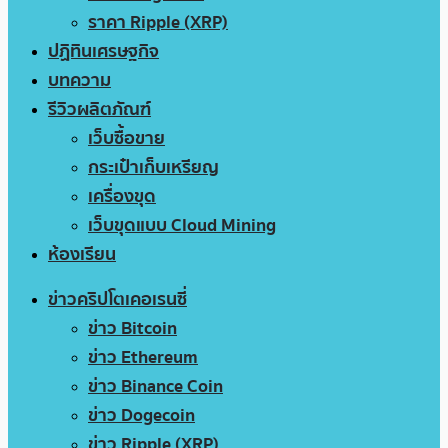
ราคา Ripple (XRP)
ปฏิทินเศรษฐกิจ
บทความ
รีวิวผลิตภัณฑ์
เว็บซื้อขาย
กระเป๋าเก็บเหรียญ
เครื่องขุด
เว็บขุดแบบ Cloud Mining
ห้องเรียน
ข่าวคริปโตเคอเรนซี่
ข่าว Bitcoin
ข่าว Ethereum
ข่าว Binance Coin
ข่าว Dogecoin
ข่าว Ripple (XRP)