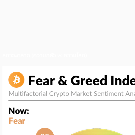
สภาวะตลาด (ความกลัว vs ความโลภ)