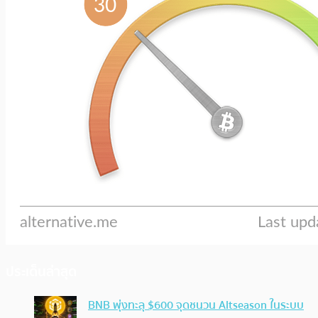
ประเด็นล่าสุด
BNB พุ่งทะลุ $600 จุดชนวน Altseason ในระบบ