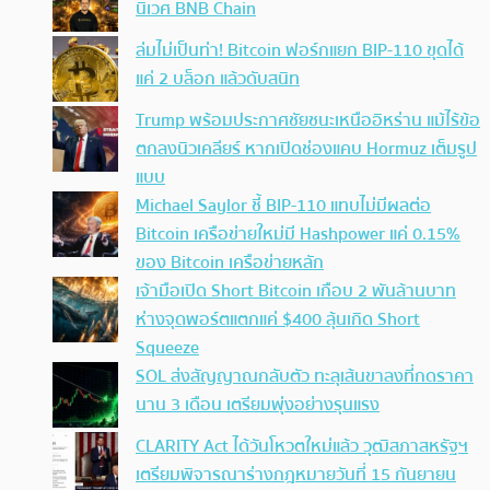
นิเวศ BNB Chain
ล่มไม่เป็นท่า! Bitcoin ฟอร์กแยก BIP-110 ขุดได้
แค่ 2 บล็อก แล้วดับสนิท
Trump พร้อมประกาศชัยชนะเหนืออิหร่าน แม้ไร้ข้อ
ตกลงนิวเคลียร์ หากเปิดช่องแคบ Hormuz เต็มรูป
แบบ
Michael Saylor ชี้ BIP-110 แทบไม่มีผลต่อ
Bitcoin เครือข่ายใหม่มี Hashpower แค่ 0.15%
ของ Bitcoin เครือข่ายหลัก
เจ้ามือเปิด Short Bitcoin เกือบ 2 พันล้านบาท
ห่างจุดพอร์ตแตกแค่ $400 ลุ้นเกิด Short
Squeeze
SOL ส่งสัญญาณกลับตัว ทะลุเส้นขาลงที่กดราคา
นาน 3 เดือน เตรียมพุ่งอย่างรุนแรง
CLARITY Act ได้วันโหวตใหม่แล้ว วุฒิสภาสหรัฐฯ
เตรียมพิจารณาร่างกฎหมายวันที่ 15 กันยายน