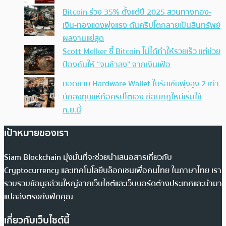
Bitcoin ร่วง 35% ตั้งแต่ปี 2025 สวนทางทอง-
เงิน-ทองแดงพุ่งแรง ดันคริปโตกลายเป็นสินทรัพย์
ผลงานแย่สุด
Scott Melker ชี้ Bitcoin ไม่ได้ทำให้รวยเร็ว แต่ช่วย
ป้องกันให้ “จนช้าลง” จากเงินเฟ้อ
ยอดขาย Hardware Wallet ในรัสเซียพุ่งสูง 2 เท่า
นักลงทุนแห่ถือคริปโตเอง ก่อนกฎใหม่เริ่มใช้
ก.ย.นี้
เป้าหมายของเรา
Siam Blockchain มุ่งมั่นที่จะช่วยนำเสนอสารเกี่ยวกับ
Cryptocurrency และเทคโนโลยีบล็อกเชนเพื่อคนไทย ในภาษาไทย เรา
รวบรวมข้อมูลส่วนใหญ่จากเว็บไซต์และเว็บบอร์ดต่างประเทศและนำมา
แปลส่งตรงถึงฟีดคุณ
เกี่ยวกับเว็บไซต์นี้