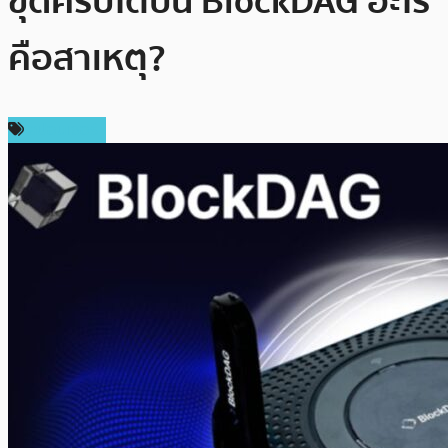
ขุดคริปโตบน BlockDAG อะไร
คือสาเหตุ?
สปอนเซอร์