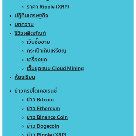
ราคา Ripple (XRP)
ปฏิทินเศรษฐกิจ
บทความ
รีวิวผลิตภัณฑ์
เว็บซื้อขาย
กระเป๋าเก็บเหรียญ
เครื่องขุด
เว็บขุดแบบ Cloud Mining
ห้องเรียน
ข่าวคริปโตเคอเรนซี่
ข่าว Bitcoin
ข่าว Ethereum
ข่าว Binance Coin
ข่าว Dogecoin
ข่าว Ripple (XRP)