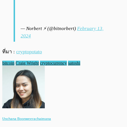
— Norbert ⚡️ (@bitnorbert)
February 13,
2024
ที่มา :
cryptopotato
bitcoin
Craig Wright
cryptocurrency
satoshi
Unchana Boonweerachaimana