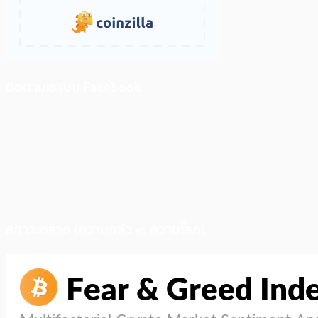
ติดตามเราบน Facebook
สภาวะตลาด (ความกลัว vs ความโลภ)