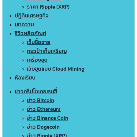
ราคา Ripple (XRP)
ปฏิทินเศรษฐกิจ
บทความ
รีวิวผลิตภัณฑ์
เว็บซื้อขาย
กระเป๋าเก็บเหรียญ
เครื่องขุด
เว็บขุดแบบ Cloud Mining
ห้องเรียน
ข่าวคริปโตเคอเรนซี่
ข่าว Bitcoin
ข่าว Ethereum
ข่าว Binance Coin
ข่าว Dogecoin
ข่าว Ripple (XRP)