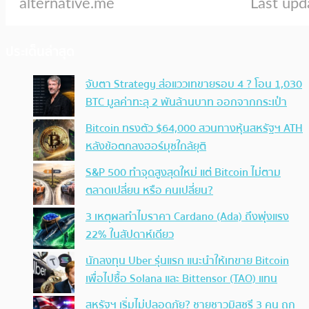
ประเด็นล่าสุด
จับตา Strategy ส่อแววเทขายรอบ 4 ? โอน 1,030
BTC มูลค่าทะลุ 2 พันล้านบาท ออกจากกระเป๋า
Bitcoin ทรงตัว $64,000 สวนทางหุ้นสหรัฐฯ ATH
หลังข้อตกลงฮอร์มุซใกล้ยุติ
S&P 500 ทำจุดสูงสุดใหม่ แต่ Bitcoin ไม่ตาม
ตลาดเปลี่ยน หรือ คนเปลี่ยน?
3 เหตุผลทำไมราคา Cardano (Ada) ถึงพุ่งแรง
22% ในสัปดาห์เดียว
นักลงทุน Uber รุ่นแรก แนะนำให้เทขาย Bitcoin
เพื่อไปซื้อ Solana และ Bittensor (TAO) แทน
สหรัฐฯ เริ่มไม่ปลอดภัย? ชายชาวมิสซูรี 3 คน ถูก