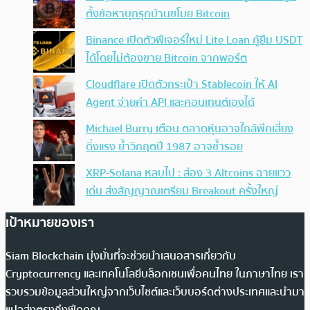
ตั้งข้อหาบุกรุกบ้านขโมย Bitcoin
Binance เปิดตัวฟีเจอร์ใหม่ Lite Loan กู้ยืม USDT
ได้โดยไม่ต้องขาย Bitcoin จากพอร์ต
Cloudflare เปิดตัวกระเป๋า Stablecoin ให้ AI
Agent จ่ายค่า API และคอนเทนต์เองได้
Michael Burry เตือน ตลาดหุ้นอาจใกล้พีคเสี่ยง
ดิ่งแรง ย้ำวิกฤตปี 1987 อาจซ้ำรอย
XRP-Solana หลบไป : ส่อง 3 Altcoins ฉายแวว
เด่น ส่งสัญญาณเตรียม Breakout ครั้งใหญ่
เป้าหมายของเรา
Siam Blockchain มุ่งมั่นที่จะช่วยนำเสนอสารเกี่ยวกับ
Cryptocurrency และเทคโนโลยีบล็อกเชนเพื่อคนไทย ในภาษาไทย เรา
รวบรวมข้อมูลส่วนใหญ่จากเว็บไซต์และเว็บบอร์ดต่างประเทศและนำมา
แปลส่งตรงถึงฟีดคุณ