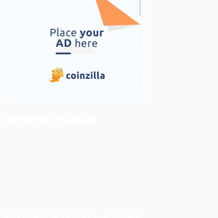
ติดตามเราบน Facebook
สภาวะตลาด (ความกลัว vs ความโลภ)