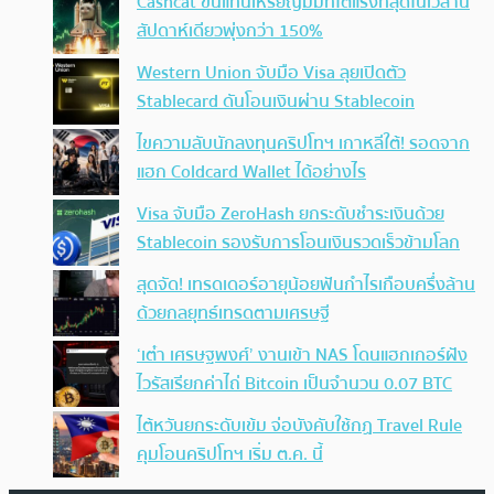
Cashcat ขึ้นแท่นเหรียญมีมที่โตแรงที่สุดในเวลานี้
สัปดาห์เดียวพุ่งกว่า 150%
Western Union จับมือ Visa ลุยเปิดตัว
Stablecard ดันโอนเงินผ่าน Stablecoin
ไขความลับนักลงทุนคริปโทฯ เกาหลีใต้! รอดจาก
แฮก Coldcard Wallet ได้อย่างไร
Visa จับมือ ZeroHash ยกระดับชำระเงินด้วย
Stablecoin รองรับการโอนเงินรวดเร็วข้ามโลก
สุดจัด! เทรดเดอร์อายุน้อยฟันกำไรเกือบครึ่งล้าน
ด้วยกลยุทธ์เทรดตามเศรษฐี
‘เต๋า เศรษฐพงศ์’ งานเข้า NAS โดนแฮกเกอร์ฝัง
ไวรัสเรียกค่าไถ่ Bitcoin เป็นจำนวน 0.07 BTC
ไต้หวันยกระดับเข้ม จ่อบังคับใช้กฏ Travel Rule
คุมโอนคริปโทฯ เริ่ม ต.ค. นี้