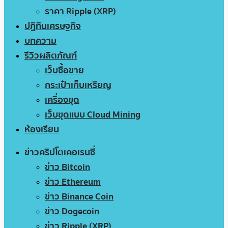
ราคา Ripple (XRP)
ปฏิทินเศรษฐกิจ
บทความ
รีวิวผลิตภัณฑ์
เว็บซื้อขาย
กระเป๋าเก็บเหรียญ
เครื่องขุด
เว็บขุดแบบ Cloud Mining
ห้องเรียน
ข่าวคริปโตเคอเรนซี่
ข่าว Bitcoin
ข่าว Ethereum
ข่าว Binance Coin
ข่าว Dogecoin
ข่าว Ripple (XRP)