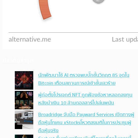
ประเด็นล่าสุด
นักพัฒนาใช้ AI ตรวจพบบั๊กขั้นวิกฤต 85 จุดใน
Bitcoin เตือนสถานการณ์เข้าขั้นเลวร้าย
ผู้ก่อตั้งโปรเจกต์ NFT ถูกฟ้องข้อหาหลอกลงทุน
หลังนำเงิน 10 ล้านดอลลาร์ไปเล่นพนัน
Broadridge จับมือ Payward Services เปิดทางผู้
ถือหุ้นโทเคน xStocksโหวตลงมติในการประชุมผู้
ถือหุ้นจริง