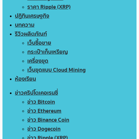
ราคา Ripple (XRP)
ปฏิทินเศรษฐกิจ
บทความ
รีวิวผลิตภัณฑ์
เว็บซื้อขาย
กระเป๋าเก็บเหรียญ
เครื่องขุด
เว็บขุดแบบ Cloud Mining
ห้องเรียน
ข่าวคริปโตเคอเรนซี่
ข่าว Bitcoin
ข่าว Ethereum
ข่าว Binance Coin
ข่าว Dogecoin
ข่าว Ripple (XRP)