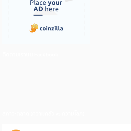
ติดตามเราบน Facebook
สภาวะตลาด (ความกลัว vs ความโลภ)