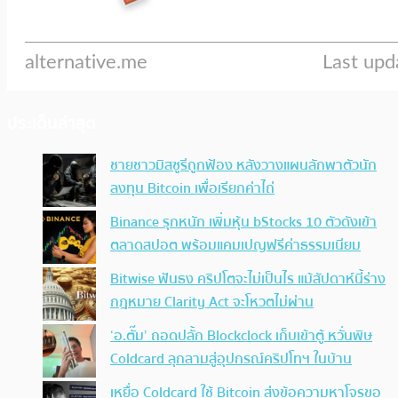
ประเด็นล่าสุด
ชายชาวมิสซูรีถูกฟ้อง หลังวางแผนลักพาตัวนัก
ลงทุน Bitcoin เพื่อเรียกค่าไถ่
Binance รุกหนัก เพิ่มหุ้น bStocks 10 ตัวดังเข้า
ตลาดสปอต พร้อมแคมเปญฟรีค่าธรรมเนียม
Bitwise ฟันธง คริปโตจะไม่เป็นไร แม้สัปดาห์นี้ร่าง
กฎหมาย Clarity Act จะโหวตไม่ผ่าน
‘อ.ตั๊ม’ ถอดปลั้ก Blockclock เก็บเข้าตู้ หวั่นพิษ
Coldcard ลุกลามสู่อุปกรณ์คริปโทฯ ในบ้าน
เหยื่อ Coldcard ใช้ Bitcoin ส่งข้อความหาโจรขอ