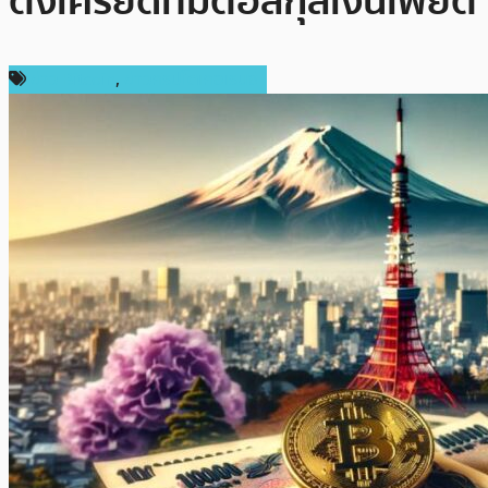
ตึงเครียดที่มีต่อสกุลเงินเฟียต
ข่าว Bitcoin
,
ข่าวคริปโตเคอเรนซี่