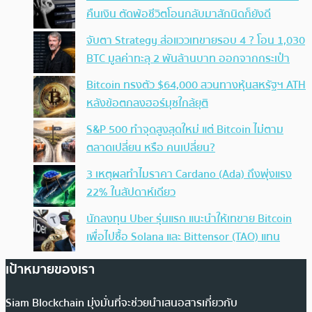
คืนเงิน ตัดพ้อชีวิตโอนกลับมาสักนิดก็ยังดี
จับตา Strategy ส่อแววเทขายรอบ 4 ? โอน 1,030
BTC มูลค่าทะลุ 2 พันล้านบาท ออกจากกระเป๋า
Bitcoin ทรงตัว $64,000 สวนทางหุ้นสหรัฐฯ ATH
หลังข้อตกลงฮอร์มุซใกล้ยุติ
S&P 500 ทำจุดสูงสุดใหม่ แต่ Bitcoin ไม่ตาม
ตลาดเปลี่ยน หรือ คนเปลี่ยน?
3 เหตุผลทำไมราคา Cardano (Ada) ถึงพุ่งแรง
22% ในสัปดาห์เดียว
นักลงทุน Uber รุ่นแรก แนะนำให้เทขาย Bitcoin
เพื่อไปซื้อ Solana และ Bittensor (TAO) แทน
เป้าหมายของเรา
Siam Blockchain มุ่งมั่นที่จะช่วยนำเสนอสารเกี่ยวกับ