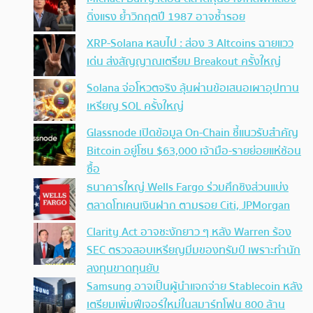
ดิ่งแรง ย้ำวิกฤตปี 1987 อาจซ้ำรอย
XRP-Solana หลบไป : ส่อง 3 Altcoins ฉายแวว
เด่น ส่งสัญญาณเตรียม Breakout ครั้งใหญ่
Solana จ่อโหวตจริง ลุ้นผ่านข้อเสนอเผาอุปทาน
เหรียญ SOL ครั้งใหญ่
Glassnode เปิดข้อมูล On-Chain ชี้แนวรับสำคัญ
Bitcoin อยู่โซน $63,000 เจ้ามือ-รายย่อยแห่ช้อน
ซื้อ
ธนาคารใหญ่ Wells Fargo ร่วมศึกชิงส่วนแบ่ง
ตลาดโทเคนเงินฝาก ตามรอย Citi, JPMorgan
Clarity Act อาจชะงักยาว ๆ หลัง Warren ร้อง
SEC ตรวจสอบเหรียญมีมของทรัมป์ เพราะทำนัก
ลงทุนขาดทุนยับ
Samsung อาจเป็นผู้นำแจกจ่าย Stablecoin หลัง
เตรียมเพิ่มฟีเจอร์ใหม่ในสมาร์ทโฟน 800 ล้าน