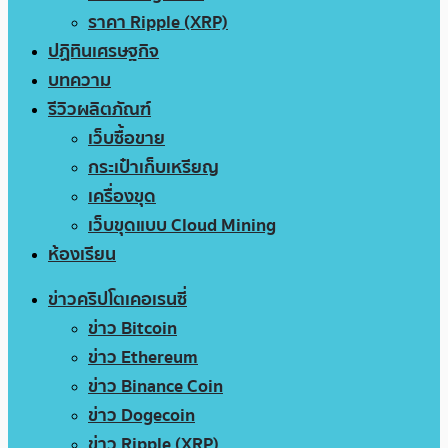
ราคา Ripple (XRP)
ปฏิทินเศรษฐกิจ
บทความ
รีวิวผลิตภัณฑ์
เว็บซื้อขาย
กระเป๋าเก็บเหรียญ
เครื่องขุด
เว็บขุดแบบ Cloud Mining
ห้องเรียน
ข่าวคริปโตเคอเรนซี่
ข่าว Bitcoin
ข่าว Ethereum
ข่าว Binance Coin
ข่าว Dogecoin
ข่าว Ripple (XRP)