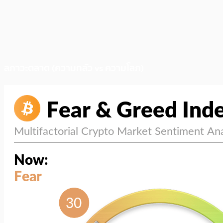
สภาวะตลาด (ความกลัว vs ความโลภ)