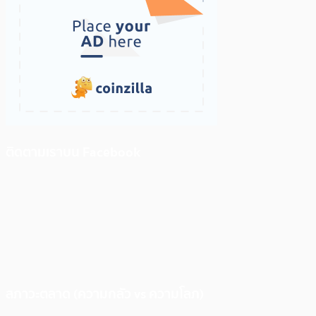
ติดตามเราบน Facebook
สภาวะตลาด (ความกลัว vs ความโลภ)