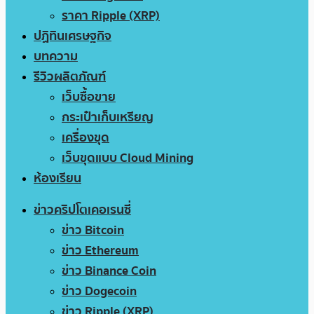
ราคา Ripple (XRP)
ปฏิทินเศรษฐกิจ
บทความ
รีวิวผลิตภัณฑ์
เว็บซื้อขาย
กระเป๋าเก็บเหรียญ
เครื่องขุด
เว็บขุดแบบ Cloud Mining
ห้องเรียน
ข่าวคริปโตเคอเรนซี่
ข่าว Bitcoin
ข่าว Ethereum
ข่าว Binance Coin
ข่าว Dogecoin
ข่าว Ripple (XRP)