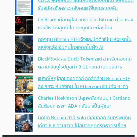
CLICX ลั่นพร้อมดำเนินคดีผู้ตั้งใจบิดหนี้ พร้อมปิด
รับสมัครชั่วคราวหลังคนแห่ยื่นจนระบบล้น
Coldcard เตือนผู้ใช้งานรีบย้าย Bitcoin ด่วน หลัง
ช่องโหว่ยังอุดไม่ได้ และถูกเจาะต่อเนื่อง
กองทุน Bitcoin ETF เจ๊งและปิดตัวเป็นแห่งแรกใน
สหรัฐหลังเงินทุนไหลออกไปฝั่ง AI
BlackRock ลุยเปิดตัว Tokenized สำหรับกองทุน
ตลาดเงินยุโรปมูลค่า 3.11 แสนล้านดอลลาร์
แบงก์ใหญ่สุดของอิตาลี ลดสัดส่วน Bitcoin ETF
ลง 99% หันลงทุน ใน Ethereum แทนถึง 3 เท่า
Charles Hoskinson ปลุกพลังคอมมูฯ Cardano
ลั่นต้องการพา ADA กลับมาเป็นผู้ชนะ
นักขุด Bitcoin สาย Solo เจอบล็อก รับทรัพย์คน
เดียว 6.6 ล้านบาท ไม่สนวิกฤตศรัทธาคริปโทฯ