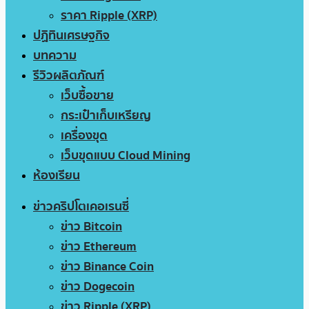
ราคา Ripple (XRP)
ปฏิทินเศรษฐกิจ
บทความ
รีวิวผลิตภัณฑ์
เว็บซื้อขาย
กระเป๋าเก็บเหรียญ
เครื่องขุด
เว็บขุดแบบ Cloud Mining
ห้องเรียน
ข่าวคริปโตเคอเรนซี่
ข่าว Bitcoin
ข่าว Ethereum
ข่าว Binance Coin
ข่าว Dogecoin
ข่าว Ripple (XRP)