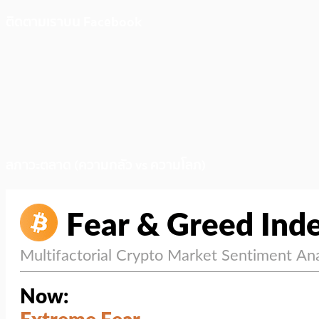
ติดตามเราบน Facebook
สภาวะตลาด (ความกลัว vs ความโลภ)