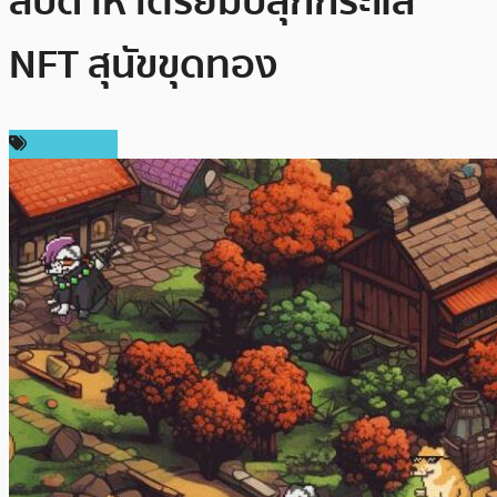
สัปดาห์ เตรียมปลุกกระแส
NFT สุนัขขุดทอง
สปอนเซอร์