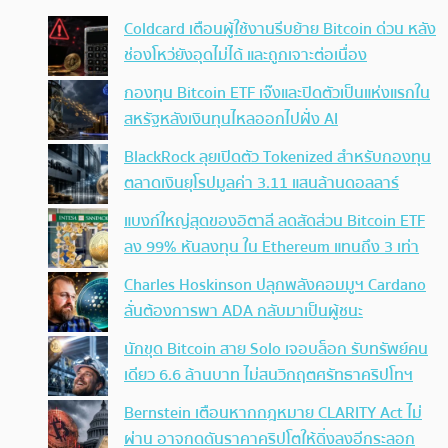
Coldcard เตือนผู้ใช้งานรีบย้าย Bitcoin ด่วน หลัง
ช่องโหว่ยังอุดไม่ได้ และถูกเจาะต่อเนื่อง
กองทุน Bitcoin ETF เจ๊งและปิดตัวเป็นแห่งแรกใน
สหรัฐหลังเงินทุนไหลออกไปฝั่ง AI
BlackRock ลุยเปิดตัว Tokenized สำหรับกองทุน
ตลาดเงินยุโรปมูลค่า 3.11 แสนล้านดอลลาร์
แบงก์ใหญ่สุดของอิตาลี ลดสัดส่วน Bitcoin ETF
ลง 99% หันลงทุน ใน Ethereum แทนถึง 3 เท่า
Charles Hoskinson ปลุกพลังคอมมูฯ Cardano
ลั่นต้องการพา ADA กลับมาเป็นผู้ชนะ
นักขุด Bitcoin สาย Solo เจอบล็อก รับทรัพย์คน
เดียว 6.6 ล้านบาท ไม่สนวิกฤตศรัทธาคริปโทฯ
Bernstein เตือนหากกฎหมาย CLARITY Act ไม่
ผ่าน อาจกดดันราคาคริปโตให้ดิ่งลงอีกระลอก