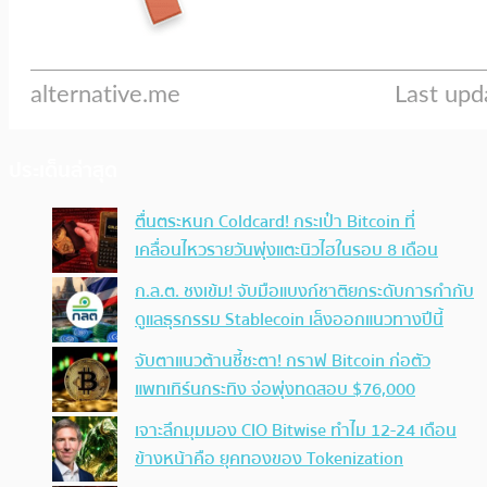
ประเด็นล่าสุด
ตื่นตระหนก Coldcard! กระเป๋า Bitcoin ที่
เคลื่อนไหวรายวันพุ่งแตะนิวไฮในรอบ 8 เดือน
ก.ล.ต. ชงเข้ม! จับมือแบงก์ชาติยกระดับการกำกับ
ดูแลธุรกรรม Stablecoin เล็งออกแนวทางปีนี้
จับตาแนวต้านชี้ชะตา! กราฟ Bitcoin ก่อตัว
แพทเทิร์นกระทิง จ่อพุ่งทดสอบ $76,000
เจาะลึกมุมมอง CIO Bitwise ทำไม 12-24 เดือน
ข้างหน้าคือ ยุคทองของ Tokenization