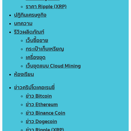
ราคา Ripple (XRP)
ปฏิทินเศรษฐกิจ
บทความ
รีวิวผลิตภัณฑ์
เว็บซื้อขาย
กระเป๋าเก็บเหรียญ
เครื่องขุด
เว็บขุดแบบ Cloud Mining
ห้องเรียน
ข่าวคริปโตเคอเรนซี่
ข่าว Bitcoin
ข่าว Ethereum
ข่าว Binance Coin
ข่าว Dogecoin
ข่าว Ripple (XRP)