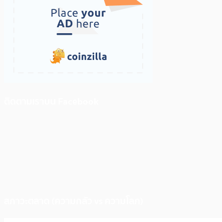
ติดตามเราบน Facebook
สภาวะตลาด (ความกลัว vs ความโลภ)