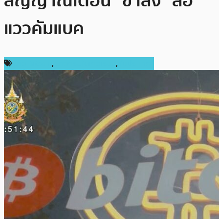
สัญญาณเตือน “ขาลง” ส่อ
แววคัมแบค
ข่าว Bitcoin
,
ข่าวคริปโตเคอเรนซี่
,
ในประเทศ