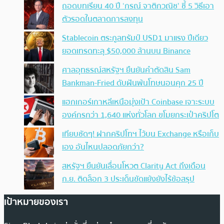
ถอดบทเรียน 40 ปี ‘กรณ์ จาติกวณิช’ ชี้ 5 วิธีเอา
ตัวรอดในตลาดการลงทุน
Stablecoin ตระกูลทรัมป์ USD1 มาแรง ปีเดียว
ยอดเทรดทะลุ $50,000 ล้านบน Binance
ศาลอุทธรณ์สหรัฐฯ ยืนยันคำตัดสิน Sam
Bankman-Fried ดับฝันพ้นโทษนอนคุก 25 ปี
แฮกเกอร์เกาหลีเหนือมุ่งเป้า Coinbase เจาะระบบ
องค์กรกว่า 1,640 แห่งทั่วโลก ขโมยกระเป๋าคริปโต
เทียบชัดๆ! ฝากคริปโทฯ ไว้บน Exchange หรือเก็บ
เอง อันไหนปลอดภัยกว่า?
สหรัฐฯ ยืนยันเลื่อนโหวต Clarity Act ถึงเดือน
ก.ย. ติดล็อก 3 ประเด็นขัดแย้งยังไร้ข้อสรุป
เป้าหมายของเรา