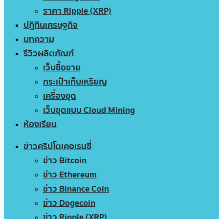
ราคา Ripple (XRP)
ปฏิทินเศรษฐกิจ
บทความ
รีวิวผลิตภัณฑ์
เว็บซื้อขาย
กระเป๋าเก็บเหรียญ
เครื่องขุด
เว็บขุดแบบ Cloud Mining
ห้องเรียน
ข่าวคริปโตเคอเรนซี่
ข่าว Bitcoin
ข่าว Ethereum
ข่าว Binance Coin
ข่าว Dogecoin
ข่าว Ripple (XRP)