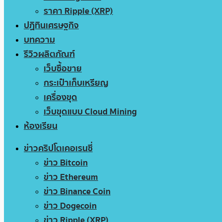
ราคา Ripple (XRP)
ปฏิทินเศรษฐกิจ
บทความ
รีวิวผลิตภัณฑ์
เว็บซื้อขาย
กระเป๋าเก็บเหรียญ
เครื่องขุด
เว็บขุดแบบ Cloud Mining
ห้องเรียน
ข่าวคริปโตเคอเรนซี่
ข่าว Bitcoin
ข่าว Ethereum
ข่าว Binance Coin
ข่าว Dogecoin
ข่าว Ripple (XRP)