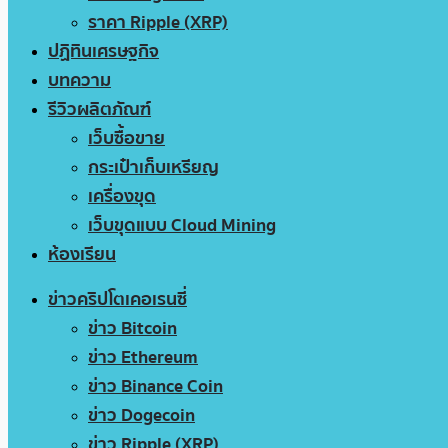
ราคา Ripple (XRP)
ปฏิทินเศรษฐกิจ
บทความ
รีวิวผลิตภัณฑ์
เว็บซื้อขาย
กระเป๋าเก็บเหรียญ
เครื่องขุด
เว็บขุดแบบ Cloud Mining
ห้องเรียน
ข่าวคริปโตเคอเรนซี่
ข่าว Bitcoin
ข่าว Ethereum
ข่าว Binance Coin
ข่าว Dogecoin
ข่าว Ripple (XRP)