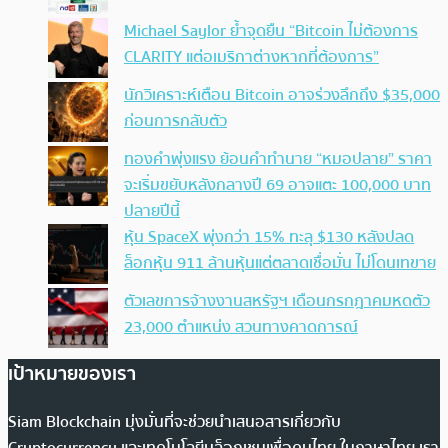
Michael Saylor ย้ำจุดยืน “Bitcoin ไม่ต้องการ
CLARITY แต่อเมริกาต่างหากที่ต้องการ”
นักวิเคราะห์เตือน Bitcoin อาจร่วงลึกถึง $35,000
ก่อนการกลับตัว
ทองคำพุ่งแรง ย้อนคำทำนาย “หมอปลาย” ราคา
จะเริ่มขยับหลังกลางปี 69 อาจแตะ 100,000 บาท
ปลายปีนี้
หุ้น SpaceX พุ่งกว่า 15% ทะลุ $130 หลังปลด
ล็อกหุ้น 911 ล้านหุ้นแต่ตลาดเชื่อมั่น ไม่โดนเทขาย
ตัวเลขการจ้างงานสหรัฐฯ เดือนกรกฎาคมหดตัว
23,000 ตำแหน่ง สวนทางคาดการณ์
เป้าหมายของเรา
Siam Blockchain มุ่งมั่นที่จะช่วยนำเสนอสารเกี่ยวกับ
Cryptocurrency และเทคโนโลยีบล็อกเชนเพื่อคนไทย ในภาษาไทย เรา