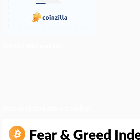
ติดตามเราบน Facebook
สภาวะตลาด (ความกลัว vs ความโลภ)