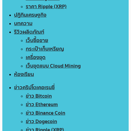
ราคา Ripple (XRP)
ปฏิทินเศรษฐกิจ
บทความ
รีวิวผลิตภัณฑ์
เว็บซื้อขาย
กระเป๋าเก็บเหรียญ
เครื่องขุด
เว็บขุดแบบ Cloud Mining
ห้องเรียน
ข่าวคริปโตเคอเรนซี่
ข่าว Bitcoin
ข่าว Ethereum
ข่าว Binance Coin
ข่าว Dogecoin
ข่าว Ripple (XRP)