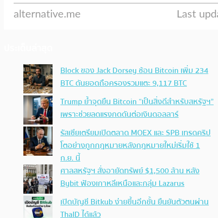
ประเด็นล่าสุด
Block ของ Jack Dorsey ช้อน Bitcoin เพิ่ม 234
BTC ดันยอดถือครองรวมแตะ 9,117 BTC
Trump ย้ำจุดยืน Bitcoin “เป็นสิ่งดีสำหรับสหรัฐฯ”
เพราะช่วยลดแรงกดดันต่อเงินดอลลาร์
รัสเซียเตรียมเปิดตลาด MOEX และ SPB เทรดคริป
โตอย่างถูกกฎหมายหลังกฎหมายใหม่เริ่มใช้ 1
ก.ย. นี้
ศาลสหรัฐฯ สั่งอายัดทรัพย์ $1,500 ล้าน หลัง
Bybit ฟ้องเกาหลีเหนือและกลุ่ม Lazarus
เปิดบัญชี Bitkub ง่ายขึ้นอีกขั้น ยืนยันตัวตนผ่าน
ThaID ได้แล้ว