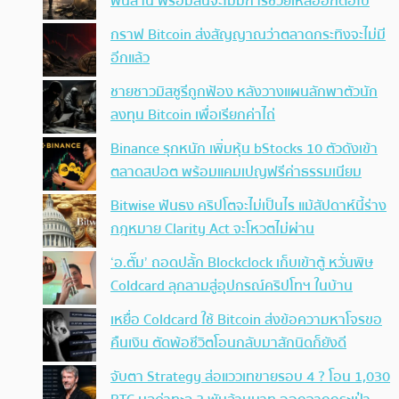
พันล้าน พร้อมลั่นจะไม่มีการช่วยเหลืออีกต่อไป
กราฟ Bitcoin ส่งสัญญาณว่าตลาดกระทิงจะไม่มี
อีกแล้ว
ชายชาวมิสซูรีถูกฟ้อง หลังวางแผนลักพาตัวนัก
ลงทุน Bitcoin เพื่อเรียกค่าไถ่
Binance รุกหนัก เพิ่มหุ้น bStocks 10 ตัวดังเข้า
ตลาดสปอต พร้อมแคมเปญฟรีค่าธรรมเนียม
Bitwise ฟันธง คริปโตจะไม่เป็นไร แม้สัปดาห์นี้ร่าง
กฎหมาย Clarity Act จะโหวตไม่ผ่าน
‘อ.ตั๊ม’ ถอดปลั้ก Blockclock เก็บเข้าตู้ หวั่นพิษ
Coldcard ลุกลามสู่อุปกรณ์คริปโทฯ ในบ้าน
เหยื่อ Coldcard ใช้ Bitcoin ส่งข้อความหาโจรขอ
คืนเงิน ตัดพ้อชีวิตโอนกลับมาสักนิดก็ยังดี
จับตา Strategy ส่อแววเทขายรอบ 4 ? โอน 1,030