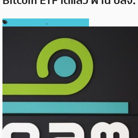
Bitcoin ETF ได้แล้ว ผ่าน บลจ.
กฎหมายและรัฐบาล
,
ข่าวคริปโตเคอเรนซี่