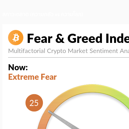
สภาวะตลาด (ความกลัว vs ความโลภ)