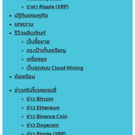
ราคา Ripple (XRP)
ปฏิทินเศรษฐกิจ
บทความ
รีวิวผลิตภัณฑ์
เว็บซื้อขาย
กระเป๋าเก็บเหรียญ
เครื่องขุด
เว็บขุดแบบ Cloud Mining
ห้องเรียน
ข่าวคริปโตเคอเรนซี่
ข่าว Bitcoin
ข่าว Ethereum
ข่าว Binance Coin
ข่าว Dogecoin
ข่าว Ripple (XRP)