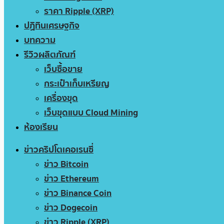
ราคา Ripple (XRP)
ปฏิทินเศรษฐกิจ
บทความ
รีวิวผลิตภัณฑ์
เว็บซื้อขาย
กระเป๋าเก็บเหรียญ
เครื่องขุด
เว็บขุดแบบ Cloud Mining
ห้องเรียน
ข่าวคริปโตเคอเรนซี่
ข่าว Bitcoin
ข่าว Ethereum
ข่าว Binance Coin
ข่าว Dogecoin
ข่าว Ripple (XRP)