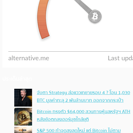
ประเด็นล่าสุด
จับตา Strategy ส่อแววเทขายรอบ 4 ? โอน 1,030
BTC มูลค่าทะลุ 2 พันล้านบาท ออกจากกระเป๋า
Bitcoin ทรงตัว $64,000 สวนทางหุ้นสหรัฐฯ ATH
หลังข้อตกลงฮอร์มุซใกล้ยุติ
S&P 500 ทำจุดสูงสุดใหม่ แต่ Bitcoin ไม่ตาม