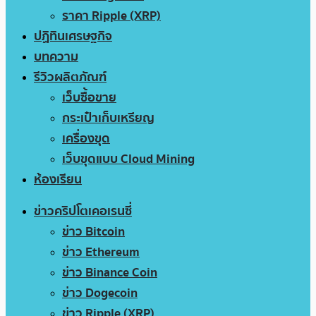
ราคา Ripple (XRP)
ปฏิทินเศรษฐกิจ
บทความ
รีวิวผลิตภัณฑ์
เว็บซื้อขาย
กระเป๋าเก็บเหรียญ
เครื่องขุด
เว็บขุดแบบ Cloud Mining
ห้องเรียน
ข่าวคริปโตเคอเรนซี่
ข่าว Bitcoin
ข่าว Ethereum
ข่าว Binance Coin
ข่าว Dogecoin
ข่าว Ripple (XRP)