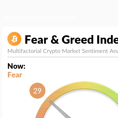
สภาวะตลาด (ความกลัว vs ความโลภ)