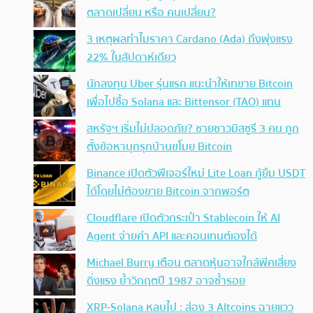
ตลาดเปลี่ยน หรือ คนเปลี่ยน?
3 เหตุผลทำไมราคา Cardano (Ada) ถึงพุ่งแรง
22% ในสัปดาห์เดียว
นักลงทุน Uber รุ่นแรก แนะนำให้เทขาย Bitcoin
เพื่อไปซื้อ Solana และ Bittensor (TAO) แทน
สหรัฐฯ เริ่มไม่ปลอดภัย? ชายชาวมิสซูรี 3 คน ถูก
ตั้งข้อหาบุกรุกบ้านขโมย Bitcoin
Binance เปิดตัวฟีเจอร์ใหม่ Lite Loan กู้ยืม USDT
ได้โดยไม่ต้องขาย Bitcoin จากพอร์ต
Cloudflare เปิดตัวกระเป๋า Stablecoin ให้ AI
Agent จ่ายค่า API และคอนเทนต์เองได้
Michael Burry เตือน ตลาดหุ้นอาจใกล้พีคเสี่ยง
ดิ่งแรง ย้ำวิกฤตปี 1987 อาจซ้ำรอย
XRP-Solana หลบไป : ส่อง 3 Altcoins ฉายแวว