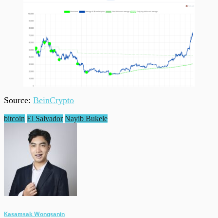
Source:
BeinCrypto
bitcoin
El Salvador
Nayib Bukele
Kasamsak Wongsanin