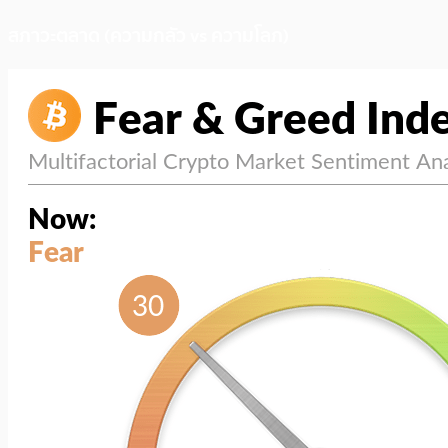
สภาวะตลาด (ความกลัว vs ความโลภ)