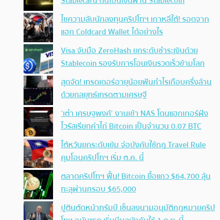
Stablecard ดันโอนเงินผ่าน Stablecoin
ไขความลับนักลงทุนคริปโทฯ เกาหลีใต้! รอดจาก
แฮก Coldcard Wallet ได้อย่างไร
Visa จับมือ ZeroHash ยกระดับชำระเงินด้วย
Stablecoin รองรับการโอนเงินรวดเร็วข้ามโลก
สุดจัด! เทรดเดอร์อายุน้อยฟันกำไรเกือบครึ่งล้าน
ด้วยกลยุทธ์เทรดตามเศรษฐี
‘เต๋า เศรษฐพงศ์’ งานเข้า NAS โดนแฮกเกอร์ฝัง
ไวรัสเรียกค่าไถ่ Bitcoin เป็นจำนวน 0.07 BTC
ไต้หวันยกระดับเข้ม จ่อบังคับใช้กฏ Travel Rule
คุมโอนคริปโทฯ เริ่ม ต.ค. นี้
ตลาดคริปโทฯ ฟื้น! Bitcoin ยื้อแถว $64,700 ลุ้น
ทะลุผ่านกรอบ $65,000
ปูตินตัดหน้าทรัมป์ เซ็นลงนามอนุมัติกฎหมายคริป