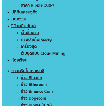
ราคา Ripple (XRP)
ปฏิทินเศรษฐกิจ
บทความ
รีวิวผลิตภัณฑ์
เว็บซื้อขาย
กระเป๋าเก็บเหรียญ
เครื่องขุด
เว็บขุดแบบ Cloud Mining
ห้องเรียน
ข่าวคริปโตเคอเรนซี่
ข่าว Bitcoin
ข่าว Ethereum
ข่าว Binance Coin
ข่าว Dogecoin
ข่าว Ripple (XRP)