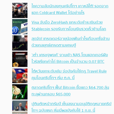
ไขความลับนักลงทุนคริปโทฯ เกาหลีใต้! รอดจาก
แฮก Coldcard Wallet ได้อย่างไร
Visa จับมือ ZeroHash ยกระดับชำระเงินด้วย
Stablecoin รองรับการโอนเงินรวดเร็วข้ามโลก
สุดจัด! เทรดเดอร์อายุน้อยฟันกำไรเกือบครึ่งล้าน
ด้วยกลยุทธ์เทรดตามเศรษฐี
‘เต๋า เศรษฐพงศ์’ งานเข้า NAS โดนแฮกเกอร์ฝัง
ไวรัสเรียกค่าไถ่ Bitcoin เป็นจำนวน 0.07 BTC
ไต้หวันยกระดับเข้ม จ่อบังคับใช้กฏ Travel Rule
คุมโอนคริปโทฯ เริ่ม ต.ค. นี้
ตลาดคริปโทฯ ฟื้น! Bitcoin ยื้อแถว $64,700 ลุ้น
ทะลุผ่านกรอบ $65,000
ปูตินตัดหน้าทรัมป์ เซ็นลงนามอนุมัติกฎหมายคริป
โทฯ ฉบับแรก เริ่มมีผลบังคับใช้ 1 ก.ย. นี้