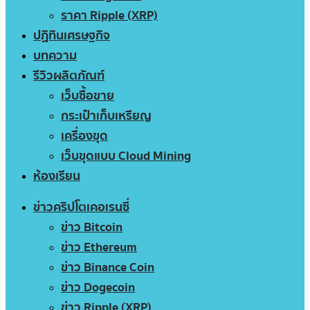
ราคา Ripple (XRP)
ปฏิทินเศรษฐกิจ
บทความ
รีวิวผลิตภัณฑ์
เว็บซื้อขาย
กระเป๋าเก็บเหรียญ
เครื่องขุด
เว็บขุดแบบ Cloud Mining
ห้องเรียน
ข่าวคริปโตเคอเรนซี่
ข่าว Bitcoin
ข่าว Ethereum
ข่าว Binance Coin
ข่าว Dogecoin
ข่าว Ripple (XRP)