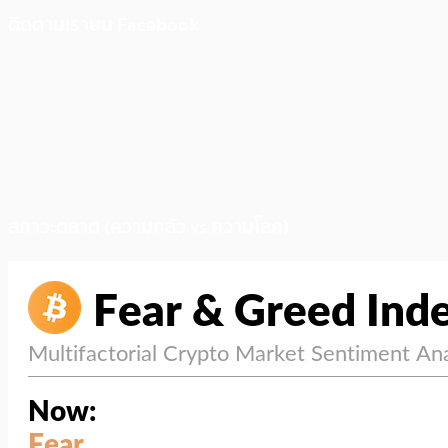
ติดตามเราบน Facebook
สภาวะตลาด (ความกลัว vs ความโลภ)