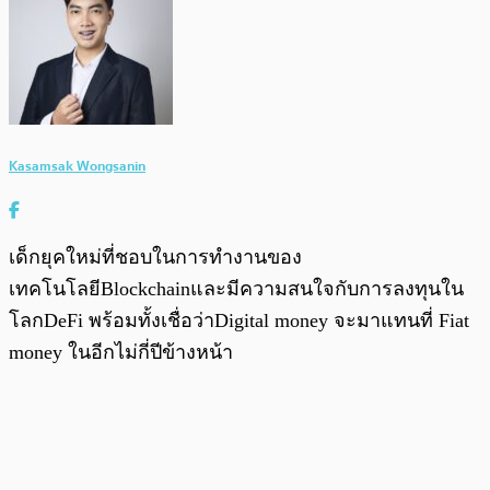
Kasamsak Wongsanin
เด็กยุคใหม่ที่ชอบในการทำงานของ
เทคโนโลยีBlockchainและมีความสนใจกับการลงทุนใน
โลกDeFi พร้อมทั้งเชื่อว่าDigital money จะมาแทนที่ Fiat
money ในอีกไม่กี่ปีข้างหน้า