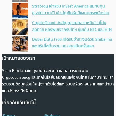
Strategy เข้าร่วม Invest America สมทบทุน
8,200 บาท/ปี เข้าบัญชีทรัมป์แจกบุตรพนักงาน
CryptoQuant ส่งสัญญาณตลาดหมีเข้าสู่โค้ง
สุดท้าย หลังพบเจ้าคริปโทฯ ซุ่มเก็บ BTC และ ETH
Dubai Duty Free เปิดรับชำระเงินด้วย Shiba Inu
และคริปโตอื่นรวม 30 สกุลเป็นครั้งแรก
เป้าหมายของเรา
Siam Blockchain มุ่งมั่นที่จะช่วยนำเสนอสารเกี่ยวกับ
Cryptocurrency และเทคโนโลยีบล็อกเชนเพื่อคนไทย ในภาษาไทย เรา
รวบรวมข้อมูลส่วนใหญ่จากเว็บไซต์และเว็บบอร์ดต่างประเทศและนำมา
แปลส่งตรงถึงฟีดคุณ
เกี่ยวกับเว็บไซต์นี้
ทีมงาน
ติดต่อเรา