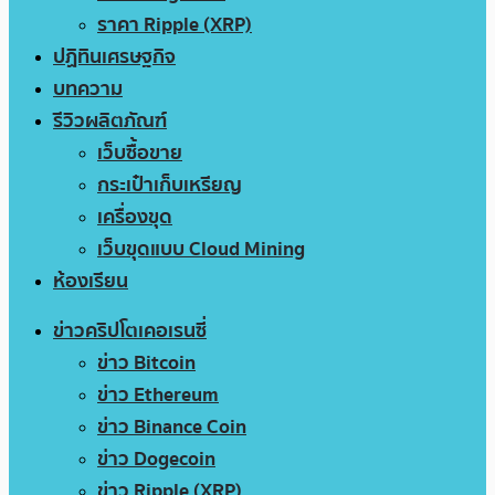
ราคา Ripple (XRP)
ปฏิทินเศรษฐกิจ
บทความ
รีวิวผลิตภัณฑ์
เว็บซื้อขาย
กระเป๋าเก็บเหรียญ
เครื่องขุด
เว็บขุดแบบ Cloud Mining
ห้องเรียน
ข่าวคริปโตเคอเรนซี่
ข่าว Bitcoin
ข่าว Ethereum
ข่าว Binance Coin
ข่าว Dogecoin
ข่าว Ripple (XRP)