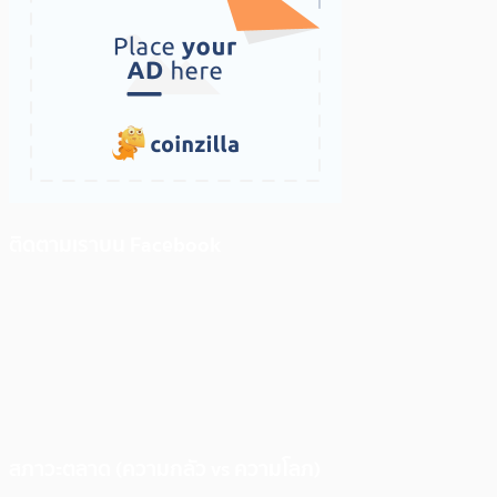
ติดตามเราบน Facebook
สภาวะตลาด (ความกลัว vs ความโลภ)