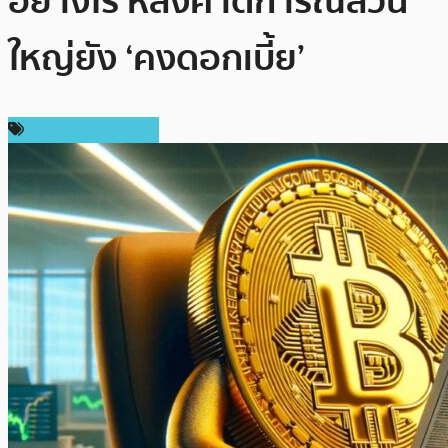
อย่างไร หลังคาดการณ์ส่วน
ใหญ่ยัง ‘คงดอกเบี้ย’
ข่าวคริปโตเคอเรนซี่