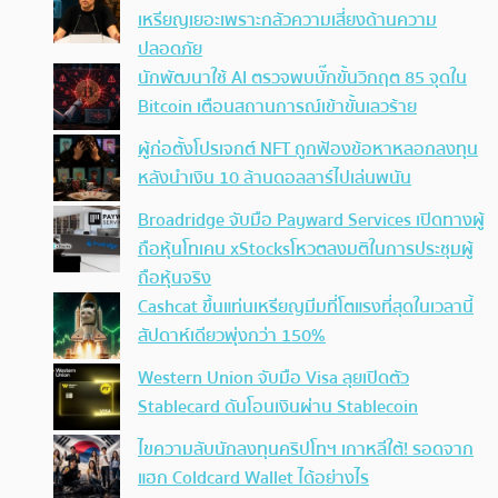
เหรียญเยอะเพราะกลัวความเสี่ยงด้านความ
ปลอดภัย
นักพัฒนาใช้ AI ตรวจพบบั๊กขั้นวิกฤต 85 จุดใน
Bitcoin เตือนสถานการณ์เข้าขั้นเลวร้าย
ผู้ก่อตั้งโปรเจกต์ NFT ถูกฟ้องข้อหาหลอกลงทุน
หลังนำเงิน 10 ล้านดอลลาร์ไปเล่นพนัน
Broadridge จับมือ Payward Services เปิดทางผู้
ถือหุ้นโทเคน xStocksโหวตลงมติในการประชุมผู้
ถือหุ้นจริง
Cashcat ขึ้นแท่นเหรียญมีมที่โตแรงที่สุดในเวลานี้
สัปดาห์เดียวพุ่งกว่า 150%
Western Union จับมือ Visa ลุยเปิดตัว
Stablecard ดันโอนเงินผ่าน Stablecoin
ไขความลับนักลงทุนคริปโทฯ เกาหลีใต้! รอดจาก
แฮก Coldcard Wallet ได้อย่างไร