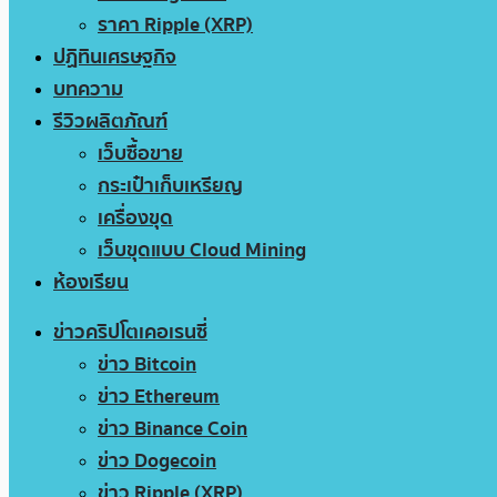
ราคา Ripple (XRP)
ปฏิทินเศรษฐกิจ
บทความ
รีวิวผลิตภัณฑ์
เว็บซื้อขาย
กระเป๋าเก็บเหรียญ
เครื่องขุด
เว็บขุดแบบ Cloud Mining
ห้องเรียน
ข่าวคริปโตเคอเรนซี่
ข่าว Bitcoin
ข่าว Ethereum
ข่าว Binance Coin
ข่าว Dogecoin
ข่าว Ripple (XRP)