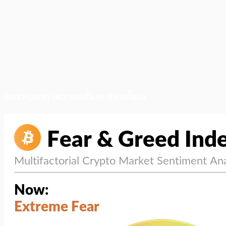
สภาวะตลาด (ความกลัว vs ความโลภ)