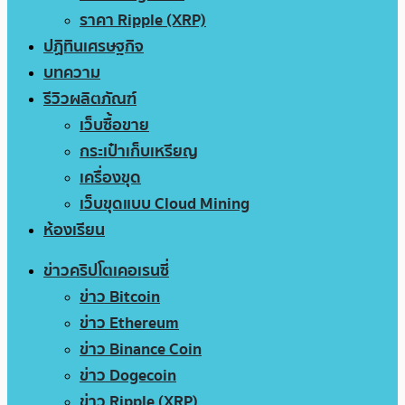
ราคา Ripple (XRP)
ปฏิทินเศรษฐกิจ
บทความ
รีวิวผลิตภัณฑ์
เว็บซื้อขาย
กระเป๋าเก็บเหรียญ
เครื่องขุด
เว็บขุดแบบ Cloud Mining
ห้องเรียน
ข่าวคริปโตเคอเรนซี่
ข่าว Bitcoin
ข่าว Ethereum
ข่าว Binance Coin
ข่าว Dogecoin
ข่าว Ripple (XRP)