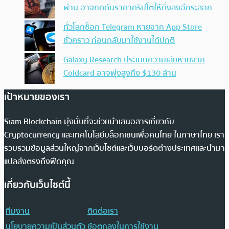
ผ่าน อาจกดดันราคาคริปโตให้ดิ่งลงอีกระลอก
ทั่วโลกช็อก Telegram หายจาก App Store
ชั่วคราว ก่อนกลับมาใช้งานได้ปกติ
Galaxy Research ประเมินความเสียหายจาก
Coldcard อาจพุ่งสูงถึง $130 ล้าน
เป้าหมายของเรา
Siam Blockchain มุ่งมั่นที่จะช่วยนำเสนอสารเกี่ยวกับ
Cryptocurrency และเทคโนโลยีบล็อกเชนเพื่อคนไทย ในภาษาไทย เรา
รวบรวมข้อมูลส่วนใหญ่จากเว็บไซต์และเว็บบอร์ดต่างประเทศและนำมา
แปลส่งตรงถึงฟีดคุณ
เกี่ยวกับเว็บไซต์นี้
ทีมงาน
ติดต่อเรา
นโยบายความเป็นส่วนตัว
ข้อตกลงในการใช้งาน