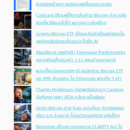
รับสมัครชั่วคราวหลังคนแห่ยื่นจนระบบล้น
Coldcard เตือนผู้ใช้งานรีบย้าย Bitcoin ด่วน หลัง
ช่องโหว่ยังอุดไม่ได้ และถูกเจาะต่อเนื่อง
กองทุน Bitcoin ETF เจ๊งและปิดตัวเป็นแห่งแรกใน
สหรัฐหลังเงินทุนไหลออกไปฝั่ง AI
BlackRock ลุยเปิดตัว Tokenized สำหรับกองทุน
ตลาดเงินยุโรปมูลค่า 3.11 แสนล้านดอลลาร์
แบงก์ใหญ่สุดของอิตาลี ลดสัดส่วน Bitcoin ETF
ลง 99% หันลงทุน ใน Ethereum แทนถึง 3 เท่า
Charles Hoskinson ปลุกพลังคอมมูฯ Cardano
ลั่นต้องการพา ADA กลับมาเป็นผู้ชนะ
นักขุด Bitcoin สาย Solo เจอบล็อก รับทรัพย์คน
เดียว 6.6 ล้านบาท ไม่สนวิกฤตศรัทธาคริปโทฯ
Bernstein เตือนหากกฎหมาย CLARITY Act ไม่