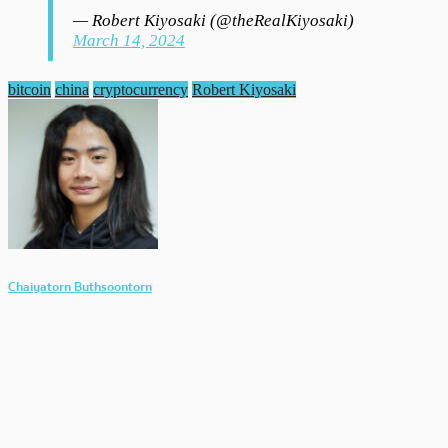
— Robert Kiyosaki (@theRealKiyosaki)
March 14, 2024
bitcoin
china
cryptocurrency
Robert Kiyosaki
Chaiyatorn Buthsoontorn