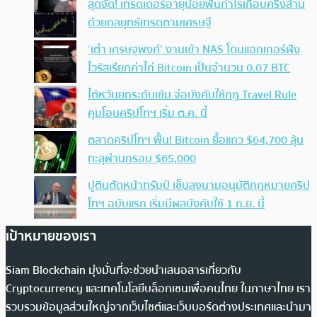
สุดจัด! เทรดเดอร์อายุน้อยฟันกำไรเกือบครึ่งล้าน
ด้วยกลยุทธ์เทรดตามเศรษฐี
‘เต๋า เศรษฐพงศ์’ งานเข้า NAS โดนแฮกเกอร์ฝัง
ไวรัสเรียกค่าไถ่ Bitcoin เป็นจำนวน 0.07 BTC
ไต้หวันยกระดับเข้ม จ่อบังคับใช้กฏ Travel Rule
คุมโอนคริปโทฯ เริ่ม ต.ค. นี้
ตลาดคริปโทฯ ฟื้น! Bitcoin ยื้อแถว $64,700 ลุ้น
ทะลุผ่านกรอบ $65,000
ปูตินตัดหน้าทรัมป์ เซ็นลงนามอนุมัติกฎหมายคริป
โทฯ ฉบับแรก เริ่มมีผลบังคับใช้ 1 ก.ย. นี้
เป้าหมายของเรา
Siam Blockchain มุ่งมั่นที่จะช่วยนำเสนอสารเกี่ยวกับ
Cryptocurrency และเทคโนโลยีบล็อกเชนเพื่อคนไทย ในภาษาไทย เรา
รวบรวมข้อมูลส่วนใหญ่จากเว็บไซต์และเว็บบอร์ดต่างประเทศและนำมา