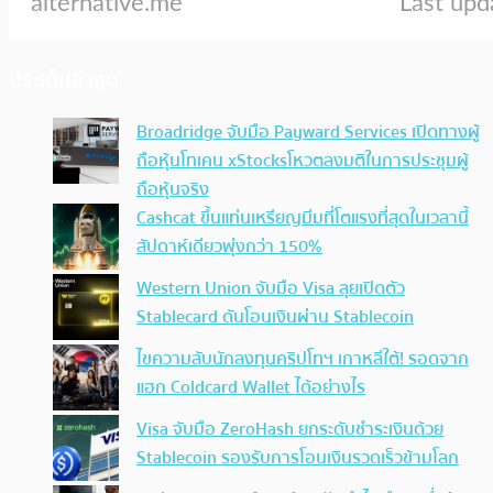
ประเด็นล่าสุด
Broadridge จับมือ Payward Services เปิดทางผู้
ถือหุ้นโทเคน xStocksโหวตลงมติในการประชุมผู้
ถือหุ้นจริง
Cashcat ขึ้นแท่นเหรียญมีมที่โตแรงที่สุดในเวลานี้
สัปดาห์เดียวพุ่งกว่า 150%
Western Union จับมือ Visa ลุยเปิดตัว
Stablecard ดันโอนเงินผ่าน Stablecoin
ไขความลับนักลงทุนคริปโทฯ เกาหลีใต้! รอดจาก
แฮก Coldcard Wallet ได้อย่างไร
Visa จับมือ ZeroHash ยกระดับชำระเงินด้วย
Stablecoin รองรับการโอนเงินรวดเร็วข้ามโลก