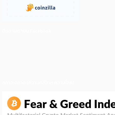
ติดตามเราบน Facebook
สภาวะตลาด (ความกลัว vs ความโลภ)