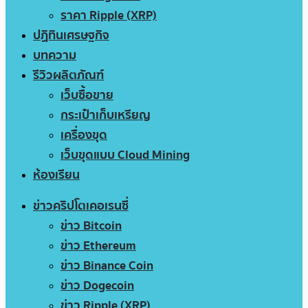
ราคา Ripple (XRP)
ปฏิทินเศรษฐกิจ
บทความ
รีวิวผลิตภัณฑ์
เว็บซื้อขาย
กระเป๋าเก็บเหรียญ
เครื่องขุด
เว็บขุดแบบ Cloud Mining
ห้องเรียน
ข่าวคริปโตเคอเรนซี่
ข่าว Bitcoin
ข่าว Ethereum
ข่าว Binance Coin
ข่าว Dogecoin
ข่าว Ripple (XRP)