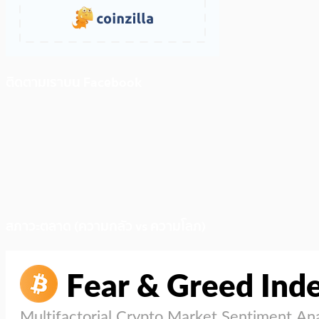
ติดตามเราบน Facebook
สภาวะตลาด (ความกลัว vs ความโลภ)