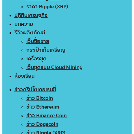
ราคา Ripple (XRP)
ปฏิทินเศรษฐกิจ
บทความ
รีวิวผลิตภัณฑ์
เว็บซื้อขาย
กระเป๋าเก็บเหรียญ
เครื่องขุด
เว็บขุดแบบ Cloud Mining
ห้องเรียน
ข่าวคริปโตเคอเรนซี่
ข่าว Bitcoin
ข่าว Ethereum
ข่าว Binance Coin
ข่าว Dogecoin
ข่าว Ripple (XRP)