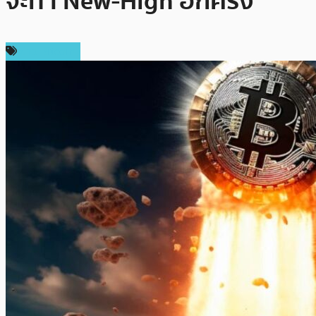
จะทำ New-High อีกครั้ง
ข่าว Bitcoin