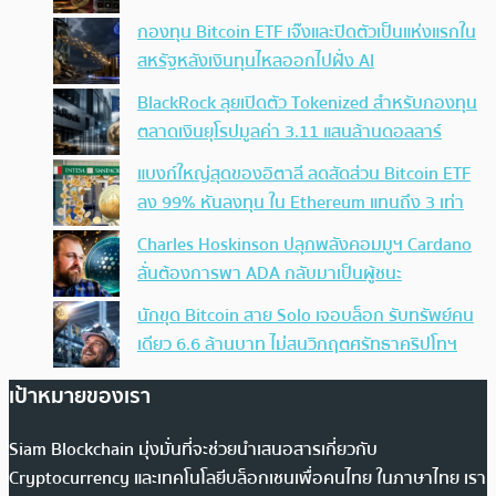
กองทุน Bitcoin ETF เจ๊งและปิดตัวเป็นแห่งแรกใน
สหรัฐหลังเงินทุนไหลออกไปฝั่ง AI
BlackRock ลุยเปิดตัว Tokenized สำหรับกองทุน
ตลาดเงินยุโรปมูลค่า 3.11 แสนล้านดอลลาร์
แบงก์ใหญ่สุดของอิตาลี ลดสัดส่วน Bitcoin ETF
ลง 99% หันลงทุน ใน Ethereum แทนถึง 3 เท่า
Charles Hoskinson ปลุกพลังคอมมูฯ Cardano
ลั่นต้องการพา ADA กลับมาเป็นผู้ชนะ
นักขุด Bitcoin สาย Solo เจอบล็อก รับทรัพย์คน
เดียว 6.6 ล้านบาท ไม่สนวิกฤตศรัทธาคริปโทฯ
เป้าหมายของเรา
Siam Blockchain มุ่งมั่นที่จะช่วยนำเสนอสารเกี่ยวกับ
Cryptocurrency และเทคโนโลยีบล็อกเชนเพื่อคนไทย ในภาษาไทย เรา