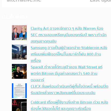
ประเด็นล่าสุด
Clarity Act อาจชะงักยาว ๆ หลัง Warren ร้อง
SEC ตรวจสอบเหรียญมีมของทรัมป์ เพราะทำนัก
ลงทุนขาดทุนยับ
Samsung อาจเป็นผู้นำแจกจ่าย Stablecoin หลัง
เตรียมเพิ่มฟีเจอร์ใหม่ในสมาร์ทโฟน 800 ล้าน
เครื่อง
SpaceX ทำรายได้ทะลุเป้าของ Wall Street แต่
พอร์ต Bitcoin มีมูลค่าลดลงกว่า 540 ล้าน
ดอลลาร์
CLICX ลั่นพร้อมดำเนินคดีผู้ตั้งใจบิดหนี้ พร้อมปิด
รับสมัครชั่วคราวหลังคนแห่ยื่นจนระบบล้น
Coldcard เตือนผู้ใช้งานรีบย้าย Bitcoin ด่วน หลัง
ช่องโหว่ยังอุดไม่ได้ และถูกเจาะต่อเนื่อง