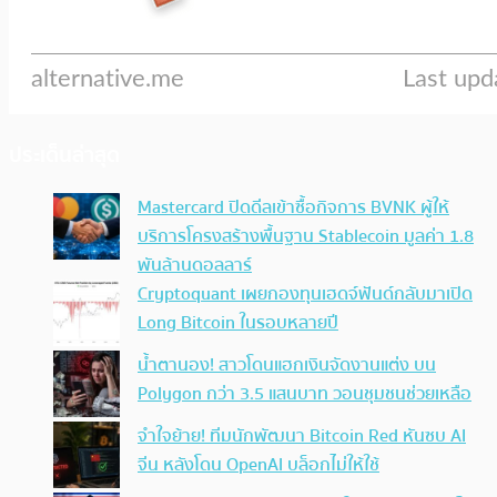
ประเด็นล่าสุด
Mastercard ปิดดีลเข้าซื้อกิจการ BVNK ผู้ให้
บริการโครงสร้างพื้นฐาน Stablecoin มูลค่า 1.8
พันล้านดอลลาร์
Cryptoquant เผยกองทุนเฮดจ์ฟันด์กลับมาเปิด
Long Bitcoin ในรอบหลายปี
น้ำตานอง! สาวโดนแฮกเงินจัดงานแต่ง บน
Polygon กว่า 3.5 แสนบาท วอนชุมชนช่วยเหลือ
จำใจย้าย! ทีมนักพัฒนา Bitcoin Red หันซบ AI
จีน หลังโดน OpenAI บล็อกไม่ให้ใช้