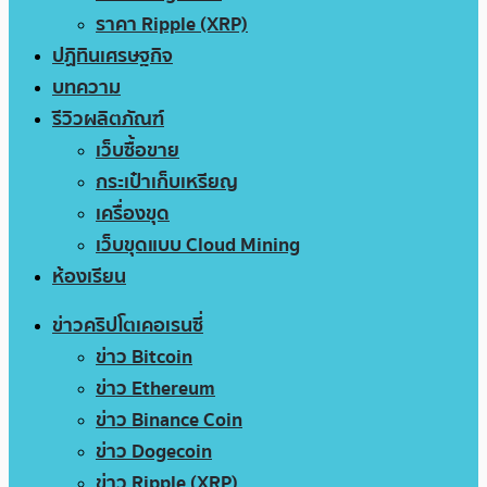
ราคา Ripple (XRP)
ปฏิทินเศรษฐกิจ
บทความ
รีวิวผลิตภัณฑ์
เว็บซื้อขาย
กระเป๋าเก็บเหรียญ
เครื่องขุด
เว็บขุดแบบ Cloud Mining
ห้องเรียน
ข่าวคริปโตเคอเรนซี่
ข่าว Bitcoin
ข่าว Ethereum
ข่าว Binance Coin
ข่าว Dogecoin
ข่าว Ripple (XRP)