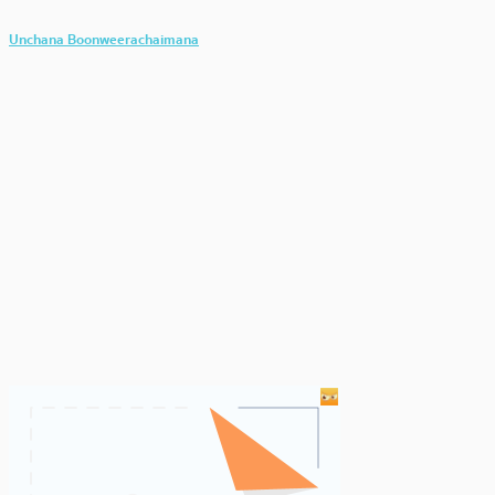
Unchana Boonweerachaimana