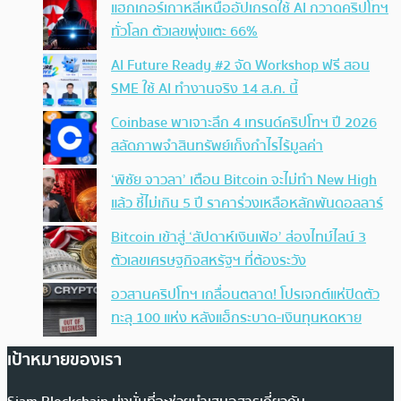
แฮกเกอร์เกาหลีเหนืออัปเกรดใช้ AI กวาดคริปโทฯ
ทั่วโลก ตัวเลขพุ่งแตะ 66%
AI Future Ready #2 จัด Workshop ฟรี สอน
SME ใช้ AI ทำงานจริง 14 ส.ค. นี้
Coinbase พาเจาะลึก 4 เทรนด์คริปโทฯ ปี 2026
สลัดภาพจำสินทรัพย์เก็งกำไรไร้มูลค่า
‘พิชัย จาวลา’ เตือน Bitcoin จะไม่ทำ New High
แล้ว ชี้ไม่เกิน 5 ปี ราคาร่วงเหลือหลักพันดอลลาร์
Bitcoin เข้าสู่ ‘สัปดาห์เงินเฟ้อ’ ส่องไทม์ไลน์ 3
ตัวเลขเศรษฐกิจสหรัฐฯ ที่ต้องระวัง
อวสานคริปโทฯ เกลื่อนตลาด! โปรเจกต์แห่ปิดตัว
ทะลุ 100 แห่ง หลังแฮ็กระบาด-เงินทุนหดหาย
เป้าหมายของเรา