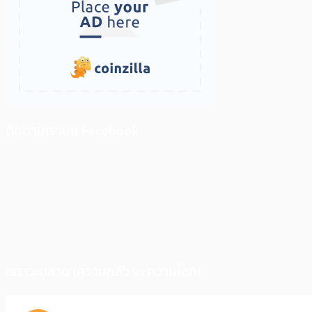
ติดตามเราบน Facebook
สภาวะตลาด (ความกลัว vs ความโลภ)