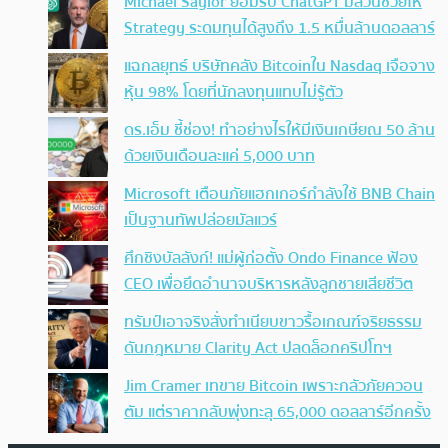
Michael Saylor ยอมรับ ChatGPT มีส่วนช่วยให้
Strategy ระดมทุนได้สูงถึง 1.5 หมื่นล้านดอลลาร์
แฉกลยุทธ์ บริษัทคลัง Bitcoinใน Nasdaq เจือจาง
หุ้น 98% โดยที่นักลงทุนแทบไม่รู้ตัว
ดร.เอ็ม ชี้ช่อง! ทำอย่างไรให้มีเงินเกษียณ 50 ล้าน
ด้วยเงินเดือนละแค่ 5,000 บาท
Microsoft เตือนภัยแฮกเกอร์กำลังใช้ BNB Chain
เป็นฐานทัพปล่อยมัลแวร์
ศึกชิงบัลลังก์! แม่ผู้ก่อตั้ง Ondo Finance ฟ้อง
CEO เพื่อยึดอำนาจบริหารหลังลูกชายเสียชีวิต
ทรัมป์เอาจริง สั่งทำเนียบขาวรื้อเกณฑ์จริยธรรม
ดันกฎหมาย Clarity Act ปลดล็อกคริปโทฯ
Jim Cramer เทขาย Bitcoin เพราะกลัวภัยควอน
ตัม แต่ราคากลับพุ่งทะลุ 65,000 ดอลลาร์อีกครั้ง