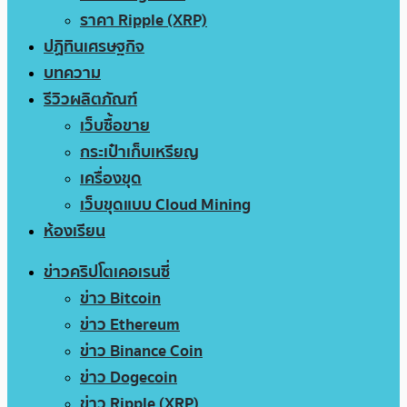
ราคา Ripple (XRP)
ปฏิทินเศรษฐกิจ
บทความ
รีวิวผลิตภัณฑ์
เว็บซื้อขาย
กระเป๋าเก็บเหรียญ
เครื่องขุด
เว็บขุดแบบ Cloud Mining
ห้องเรียน
ข่าวคริปโตเคอเรนซี่
ข่าว Bitcoin
ข่าว Ethereum
ข่าว Binance Coin
ข่าว Dogecoin
ข่าว Ripple (XRP)