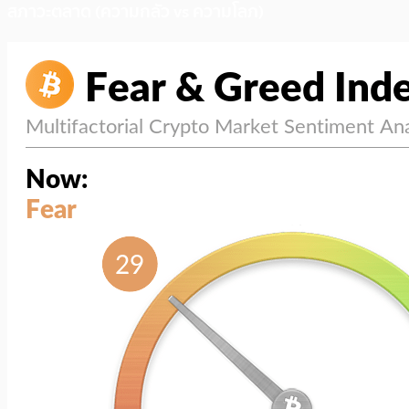
สภาวะตลาด (ความกลัว vs ความโลภ)