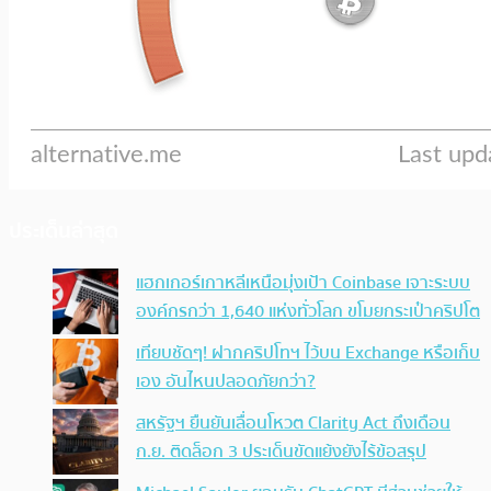
ประเด็นล่าสุด
แฮกเกอร์เกาหลีเหนือมุ่งเป้า Coinbase เจาะระบบ
องค์กรกว่า 1,640 แห่งทั่วโลก ขโมยกระเป๋าคริปโต
เทียบชัดๆ! ฝากคริปโทฯ ไว้บน Exchange หรือเก็บ
เอง อันไหนปลอดภัยกว่า?
สหรัฐฯ ยืนยันเลื่อนโหวต Clarity Act ถึงเดือน
ก.ย. ติดล็อก 3 ประเด็นขัดแย้งยังไร้ข้อสรุป