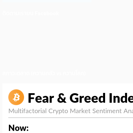
ติดตามเราบน Facebook
สภาวะตลาด (ความกลัว vs ความโลภ)