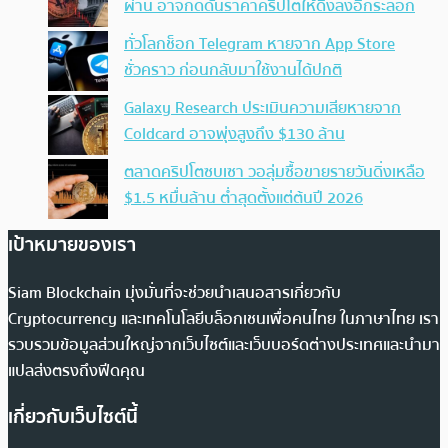
ผ่าน อาจกดดันราคาคริปโตให้ดิ่งลงอีกระลอก
ทั่วโลกช็อก Telegram หายจาก App Store
ชั่วคราว ก่อนกลับมาใช้งานได้ปกติ
Galaxy Research ประเมินความเสียหายจาก
Coldcard อาจพุ่งสูงถึง $130 ล้าน
ตลาดคริปโตซบเซา วอลุ่มซื้อขายรายวันดิ่งเหลือ
$1.5 หมื่นล้าน ต่ำสุดตั้งแต่ต้นปี 2026
เป้าหมายของเรา
Siam Blockchain มุ่งมั่นที่จะช่วยนำเสนอสารเกี่ยวกับ
Cryptocurrency และเทคโนโลยีบล็อกเชนเพื่อคนไทย ในภาษาไทย เรา
รวบรวมข้อมูลส่วนใหญ่จากเว็บไซต์และเว็บบอร์ดต่างประเทศและนำมา
แปลส่งตรงถึงฟีดคุณ
เกี่ยวกับเว็บไซต์นี้