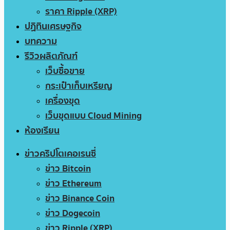
ราคา Ripple (XRP)
ปฏิทินเศรษฐกิจ
บทความ
รีวิวผลิตภัณฑ์
เว็บซื้อขาย
กระเป๋าเก็บเหรียญ
เครื่องขุด
เว็บขุดแบบ Cloud Mining
ห้องเรียน
ข่าวคริปโตเคอเรนซี่
ข่าว Bitcoin
ข่าว Ethereum
ข่าว Binance Coin
ข่าว Dogecoin
ข่าว Ripple (XRP)