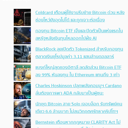
Coldcard เตือนผู้ใช้งานรีบย้าย Bitcoin ด่วน หลัง
ช่องโหว่ยังอุดไม่ได้ และถูกเจาะต่อเนื่อง
กองทุน Bitcoin ETF เจ๊งและปิดตัวเป็นแห่งแรกใน
สหรัฐหลังเงินทุนไหลออกไปฝั่ง AI
BlackRock ลุยเปิดตัว Tokenized สำหรับกองทุน
ตลาดเงินยุโรปมูลค่า 3.11 แสนล้านดอลลาร์
แบงก์ใหญ่สุดของอิตาลี ลดสัดส่วน Bitcoin ETF
ลง 99% หันลงทุน ใน Ethereum แทนถึง 3 เท่า
Charles Hoskinson ปลุกพลังคอมมูฯ Cardano
ลั่นต้องการพา ADA กลับมาเป็นผู้ชนะ
นักขุด Bitcoin สาย Solo เจอบล็อก รับทรัพย์คน
เดียว 6.6 ล้านบาท ไม่สนวิกฤตศรัทธาคริปโทฯ
Bernstein เตือนหากกฎหมาย CLARITY Act ไม่