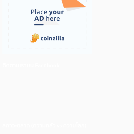
ติดตามเราบน Facebook
สภาวะตลาด (ความกลัว vs ความโลภ)