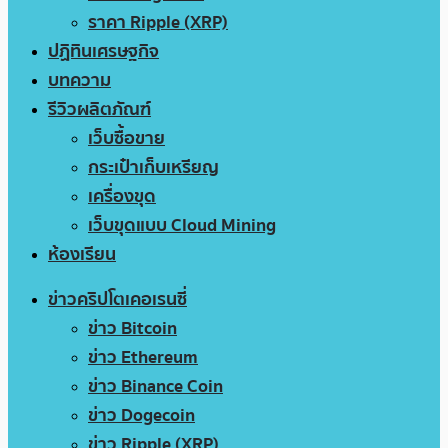
ราคา Ripple (XRP)
ปฏิทินเศรษฐกิจ
บทความ
รีวิวผลิตภัณฑ์
เว็บซื้อขาย
กระเป๋าเก็บเหรียญ
เครื่องขุด
เว็บขุดแบบ Cloud Mining
ห้องเรียน
ข่าวคริปโตเคอเรนซี่
ข่าว Bitcoin
ข่าว Ethereum
ข่าว Binance Coin
ข่าว Dogecoin
ข่าว Ripple (XRP)