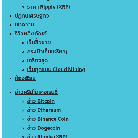
ราคา Ripple (XRP)
ปฏิทินเศรษฐกิจ
บทความ
รีวิวผลิตภัณฑ์
เว็บซื้อขาย
กระเป๋าเก็บเหรียญ
เครื่องขุด
เว็บขุดแบบ Cloud Mining
ห้องเรียน
ข่าวคริปโตเคอเรนซี่
ข่าว Bitcoin
ข่าว Ethereum
ข่าว Binance Coin
ข่าว Dogecoin
ข่าว Ripple (XRP)