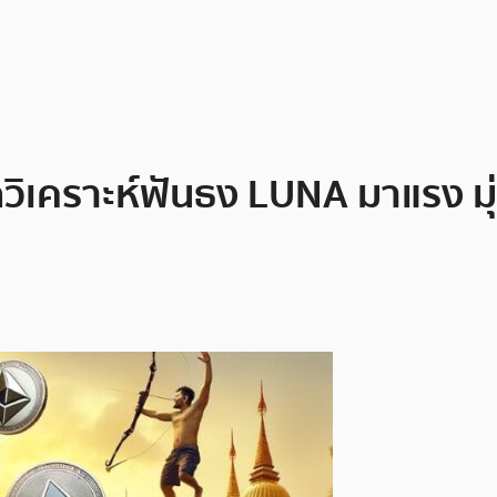
วิเคราะห์ฟันธง LUNA มาแรง มุ่ง