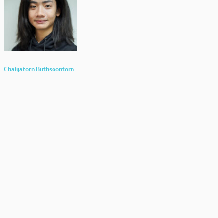
Chaiyatorn Buthsoontorn