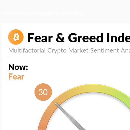
สภาวะตลาด (ความกลัว vs ความโลภ)