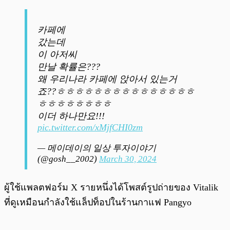
카페에
갔는데
이 아저씨
만날 확률은???
왜 우리나라 카페에 앉아서 있는거
죠??ㅎㅎㅎㅎㅎㅎㅎㅎㅎㅎㅎㅎㅎㅎㅎ
ㅎㅎㅎㅎㅎㅎㅎㅎ
이더 하나만요!!!
pic.twitter.com/xMjfCHI0zm
— 메이데이의 일상 투자이야기
(@gosh__2002)
March 30, 2024
ผู้ใช้แพลตฟอร์ม X รายหนึ่งได้โพสต์รูปถ่ายของ Vitalik
ที่ดูเหมือนกำลังใช้แล็ปท็อปในร้านกาแฟ Pangyo