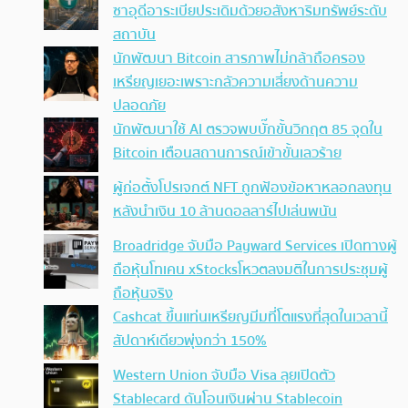
ซาอุดีอาระเบียประเดิมด้วยอสังหาริมทรัพย์ระดับ
สถาบัน
นักพัฒนา Bitcoin สารภาพไม่กล้าถือครอง
เหรียญเยอะเพราะกลัวความเสี่ยงด้านความ
ปลอดภัย
นักพัฒนาใช้ AI ตรวจพบบั๊กขั้นวิกฤต 85 จุดใน
Bitcoin เตือนสถานการณ์เข้าขั้นเลวร้าย
ผู้ก่อตั้งโปรเจกต์ NFT ถูกฟ้องข้อหาหลอกลงทุน
หลังนำเงิน 10 ล้านดอลลาร์ไปเล่นพนัน
Broadridge จับมือ Payward Services เปิดทางผู้
ถือหุ้นโทเคน xStocksโหวตลงมติในการประชุมผู้
ถือหุ้นจริง
Cashcat ขึ้นแท่นเหรียญมีมที่โตแรงที่สุดในเวลานี้
สัปดาห์เดียวพุ่งกว่า 150%
Western Union จับมือ Visa ลุยเปิดตัว
Stablecard ดันโอนเงินผ่าน Stablecoin