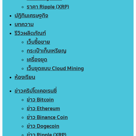
ราคา Ripple (XRP)
ปฏิทินเศรษฐกิจ
บทความ
รีวิวผลิตภัณฑ์
เว็บซื้อขาย
กระเป๋าเก็บเหรียญ
เครื่องขุด
เว็บขุดแบบ Cloud Mining
ห้องเรียน
ข่าวคริปโตเคอเรนซี่
ข่าว Bitcoin
ข่าว Ethereum
ข่าว Binance Coin
ข่าว Dogecoin
ข่าว Ripple (XRP)