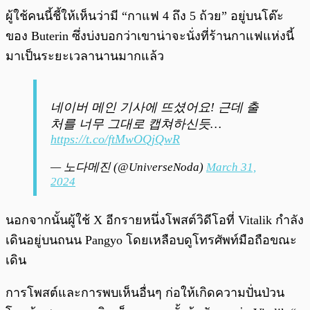
ผู้ใช้คนนี้ชี้ให้เห็นว่ามี “กาแฟ 4 ถึง 5 ถ้วย” อยู่บนโต๊ะ
ของ Buterin ซึ่งบ่งบอกว่าเขาน่าจะนั่งที่ร้านกาแฟแห่งนี้
มาเป็นระยะเวลานานมากแล้ว
네이버 메인 기사에 뜨셨어요! 근데 출
처를 너무 그대로 캡쳐하신듯…
https://t.co/ftMwOQjQwR
— 노다메진 (@UniverseNoda)
March 31,
2024
นอกจากนั้นผู้ใช้ X อีกรายหนึ่งโพสต์วิดีโอที่ Vitalik กำลัง
เดินอยู่บนถนน Pangyo โดยเหลือบดูโทรศัพท์มือถือขณะ
เดิน
การโพสต์และการพบเห็นอื่นๆ ก่อให้เกิดความปั่นป่วน