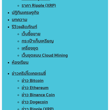
ราคา Ripple (XRP)
ปฏิทินเศรษฐกิจ
บทความ
รีวิวผลิตภัณฑ์
เว็บซื้อขาย
กระเป๋าเก็บเหรียญ
เครื่องขุด
เว็บขุดแบบ Cloud Mining
ห้องเรียน
ข่าวคริปโตเคอเรนซี่
ข่าว Bitcoin
ข่าว Ethereum
ข่าว Binance Coin
ข่าว Dogecoin
ข่าว Ripple (XRP)