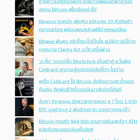
ชายชาวมิสซูรีถูกฟ้อง หลังวางแผนลักพาตัวนัก
ลงทุน Bitcoin เพื่อเรียกค่าไถ่
Binance รุกหนัก เพิ่มหุ้น bStocks 10 ตัวดังเข้า
ตลาดสปอต พร้อมแคมเปญฟรีค่าธรรมเนียม
Bitwise ฟันธง คริปโตจะไม่เป็นไร แม้สัปดาห์นี้ร่าง
กฎหมาย Clarity Act จะโหวตไม่ผ่าน
‘อ.ตั๊ม’ ถอดปลั้ก Blockclock เก็บเข้าตู้ หวั่นพิษ
Coldcard ลุกลามสู่อุปกรณ์คริปโทฯ ในบ้าน
เหยื่อ Coldcard ใช้ Bitcoin ส่งข้อความหาโจรขอ
คืนเงิน ตัดพ้อชีวิตโอนกลับมาสักนิดก็ยังดี
จับตา Strategy ส่อแววเทขายรอบ 4 ? โอน 1,030
BTC มูลค่าทะลุ 2 พันล้านบาท ออกจากกระเป๋า
Bitcoin ทรงตัว $64,000 สวนทางหุ้นสหรัฐฯ ATH
หลังข้อตกลงฮอร์มุซใกล้ยุติ