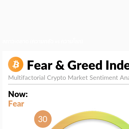
สภาวะตลาด (ความกลัว vs ความโลภ)