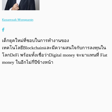
Kasamsak Wongsanin
เด็กยุคใหม่ที่ชอบในการทำงานของ
เทคโนโลยีBlockchainและมีความสนใจกับการลงทุนใน
โลกDeFi พร้อมทั้งเชื่อว่าDigital money จะมาแทนที่ Fiat
money ในอีกไม่กี่ปีข้างหน้า