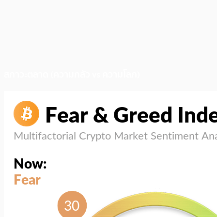
สภาวะตลาด (ความกลัว vs ความโลภ)