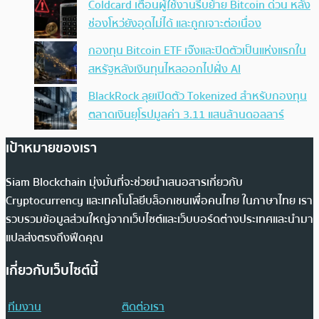
Coldcard เตือนผู้ใช้งานรีบย้าย Bitcoin ด่วน หลัง
ช่องโหว่ยังอุดไม่ได้ และถูกเจาะต่อเนื่อง
กองทุน Bitcoin ETF เจ๊งและปิดตัวเป็นแห่งแรกใน
สหรัฐหลังเงินทุนไหลออกไปฝั่ง AI
BlackRock ลุยเปิดตัว Tokenized สำหรับกองทุน
ตลาดเงินยุโรปมูลค่า 3.11 แสนล้านดอลลาร์
เป้าหมายของเรา
Siam Blockchain มุ่งมั่นที่จะช่วยนำเสนอสารเกี่ยวกับ
Cryptocurrency และเทคโนโลยีบล็อกเชนเพื่อคนไทย ในภาษาไทย เรา
รวบรวมข้อมูลส่วนใหญ่จากเว็บไซต์และเว็บบอร์ดต่างประเทศและนำมา
แปลส่งตรงถึงฟีดคุณ
เกี่ยวกับเว็บไซต์นี้
ทีมงาน
ติดต่อเรา