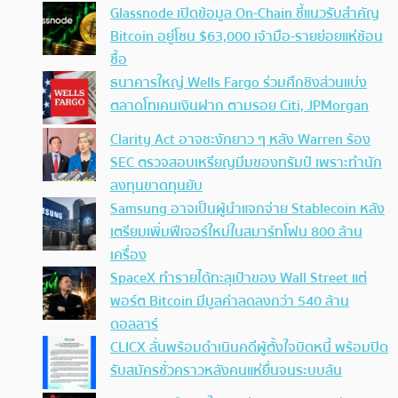
Glassnode เปิดข้อมูล On-Chain ชี้แนวรับสำคัญ
Bitcoin อยู่โซน $63,000 เจ้ามือ-รายย่อยแห่ช้อน
ซื้อ
ธนาคารใหญ่ Wells Fargo ร่วมศึกชิงส่วนแบ่ง
ตลาดโทเคนเงินฝาก ตามรอย Citi, JPMorgan
Clarity Act อาจชะงักยาว ๆ หลัง Warren ร้อง
SEC ตรวจสอบเหรียญมีมของทรัมป์ เพราะทำนัก
ลงทุนขาดทุนยับ
Samsung อาจเป็นผู้นำแจกจ่าย Stablecoin หลัง
เตรียมเพิ่มฟีเจอร์ใหม่ในสมาร์ทโฟน 800 ล้าน
เครื่อง
SpaceX ทำรายได้ทะลุเป้าของ Wall Street แต่
พอร์ต Bitcoin มีมูลค่าลดลงกว่า 540 ล้าน
ดอลลาร์
CLICX ลั่นพร้อมดำเนินคดีผู้ตั้งใจบิดหนี้ พร้อมปิด
รับสมัครชั่วคราวหลังคนแห่ยื่นจนระบบล้น