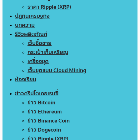
ราคา Ripple (XRP)
ปฏิทินเศรษฐกิจ
บทความ
รีวิวผลิตภัณฑ์
เว็บซื้อขาย
กระเป๋าเก็บเหรียญ
เครื่องขุด
เว็บขุดแบบ Cloud Mining
ห้องเรียน
ข่าวคริปโตเคอเรนซี่
ข่าว Bitcoin
ข่าว Ethereum
ข่าว Binance Coin
ข่าว Dogecoin
ข่าว Ripple (XRP)