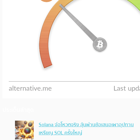
ประเด็นล่าสุด
Solana จ่อโหวตจริง ลุ้นผ่านข้อเสนอเผาอุปทาน
เหรียญ SOL ครั้งใหญ่