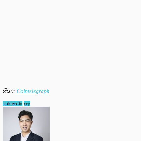
ที่มา:
Cointelegraph
stablecoin
xrp