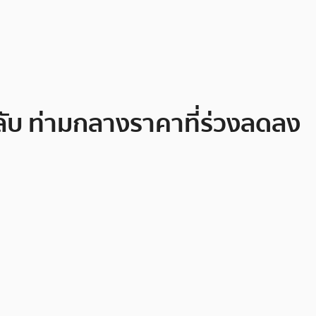
ับ ท่ามกลางราคาที่ร่วงลดลง