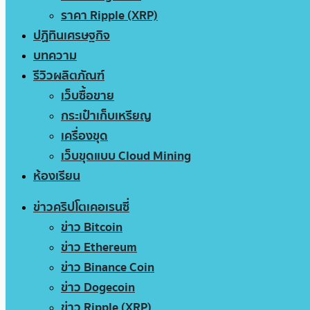
ราคา Ripple (XRP)
ปฏิทินเศรษฐกิจ
บทความ
รีวิวผลิตภัณฑ์
เว็บซื้อขาย
กระเป๋าเก็บเหรียญ
เครื่องขุด
เว็บขุดแบบ Cloud Mining
ห้องเรียน
ข่าวคริปโตเคอเรนซี่
ข่าว Bitcoin
ข่าว Ethereum
ข่าว Binance Coin
ข่าว Dogecoin
ข่าว Ripple (XRP)