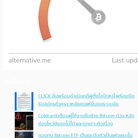
ประเด็นล่าสุด
CLICX ลั่นพร้อมดำเนินคดีผู้ตั้งใจบิดหนี้ พร้อมปิด
รับสมัครชั่วคราวหลังคนแห่ยื่นจนระบบล้น
Coldcard เตือนผู้ใช้งานรีบย้าย Bitcoin ด่วน หลัง
ช่องโหว่ยังอุดไม่ได้ และถูกเจาะต่อเนื่อง
กองทุน Bitcoin ETF เจ๊งและปิดตัวเป็นแห่งแรกใน