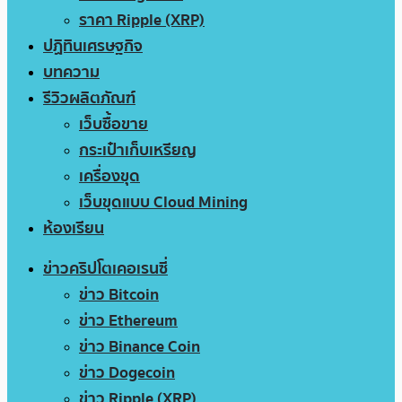
ราคา Ripple (XRP)
ปฏิทินเศรษฐกิจ
บทความ
รีวิวผลิตภัณฑ์
เว็บซื้อขาย
กระเป๋าเก็บเหรียญ
เครื่องขุด
เว็บขุดแบบ Cloud Mining
ห้องเรียน
ข่าวคริปโตเคอเรนซี่
ข่าว Bitcoin
ข่าว Ethereum
ข่าว Binance Coin
ข่าว Dogecoin
ข่าว Ripple (XRP)