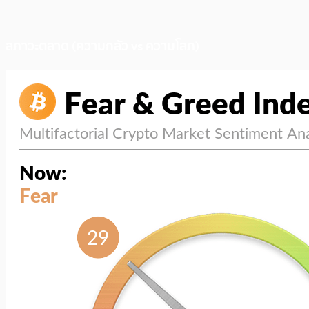
สภาวะตลาด (ความกลัว vs ความโลภ)