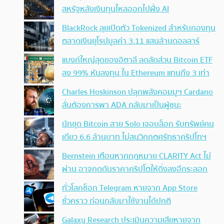
สหรัฐหลังเงินทุนไหลออกไปฝั่ง AI
BlackRock ลุยเปิดตัว Tokenized สำหรับกองทุน
ตลาดเงินยุโรปมูลค่า 3.11 แสนล้านดอลลาร์
แบงก์ใหญ่สุดของอิตาลี ลดสัดส่วน Bitcoin ETF
ลง 99% หันลงทุน ใน Ethereum แทนถึง 3 เท่า
Charles Hoskinson ปลุกพลังคอมมูฯ Cardano
ลั่นต้องการพา ADA กลับมาเป็นผู้ชนะ
นักขุด Bitcoin สาย Solo เจอบล็อก รับทรัพย์คน
เดียว 6.6 ล้านบาท ไม่สนวิกฤตศรัทธาคริปโทฯ
Bernstein เตือนหากกฎหมาย CLARITY Act ไม่
ผ่าน อาจกดดันราคาคริปโตให้ดิ่งลงอีกระลอก
ทั่วโลกช็อก Telegram หายจาก App Store
ชั่วคราว ก่อนกลับมาใช้งานได้ปกติ
Galaxy Research ประเมินความเสียหายจาก