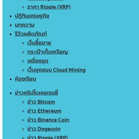
ราคา Ripple (XRP)
ปฏิทินเศรษฐกิจ
บทความ
รีวิวผลิตภัณฑ์
เว็บซื้อขาย
กระเป๋าเก็บเหรียญ
เครื่องขุด
เว็บขุดแบบ Cloud Mining
ห้องเรียน
ข่าวคริปโตเคอเรนซี่
ข่าว Bitcoin
ข่าว Ethereum
ข่าว Binance Coin
ข่าว Dogecoin
ข่าว Ripple (XRP)