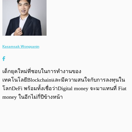
Kasamsak Wongsanin
เด็กยุคใหม่ที่ชอบในการทำงานของ
เทคโนโลยีBlockchainและมีความสนใจกับการลงทุนใน
โลกDeFi พร้อมทั้งเชื่อว่าDigital money จะมาแทนที่ Fiat
money ในอีกไม่กี่ปีข้างหน้า