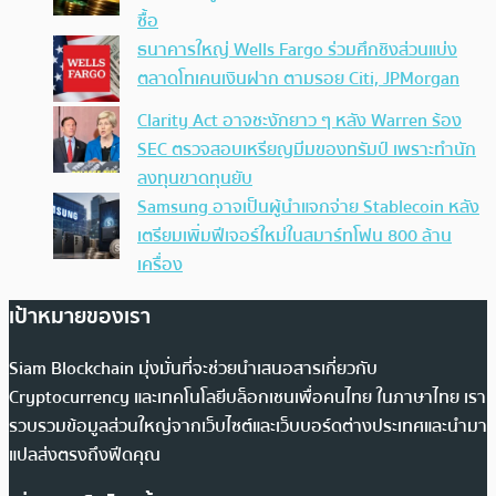
ซื้อ
ธนาคารใหญ่ Wells Fargo ร่วมศึกชิงส่วนแบ่ง
ตลาดโทเคนเงินฝาก ตามรอย Citi, JPMorgan
Clarity Act อาจชะงักยาว ๆ หลัง Warren ร้อง
SEC ตรวจสอบเหรียญมีมของทรัมป์ เพราะทำนัก
ลงทุนขาดทุนยับ
Samsung อาจเป็นผู้นำแจกจ่าย Stablecoin หลัง
เตรียมเพิ่มฟีเจอร์ใหม่ในสมาร์ทโฟน 800 ล้าน
เครื่อง
เป้าหมายของเรา
Siam Blockchain มุ่งมั่นที่จะช่วยนำเสนอสารเกี่ยวกับ
Cryptocurrency และเทคโนโลยีบล็อกเชนเพื่อคนไทย ในภาษาไทย เรา
รวบรวมข้อมูลส่วนใหญ่จากเว็บไซต์และเว็บบอร์ดต่างประเทศและนำมา
แปลส่งตรงถึงฟีดคุณ