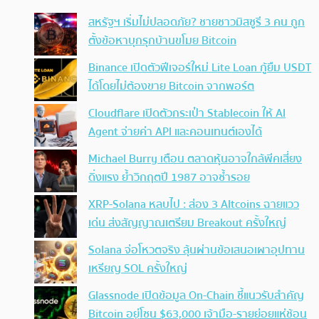
สหรัฐฯ เริ่มไม่ปลอดภัย? ชายชาวมิสซูรี 3 คน ถูก
ตั้งข้อหาบุกรุกบ้านขโมย Bitcoin
Binance เปิดตัวฟีเจอร์ใหม่ Lite Loan กู้ยืม USDT
ได้โดยไม่ต้องขาย Bitcoin จากพอร์ต
Cloudflare เปิดตัวกระเป๋า Stablecoin ให้ AI
Agent จ่ายค่า API และคอนเทนต์เองได้
Michael Burry เตือน ตลาดหุ้นอาจใกล้พีคเสี่ยง
ดิ่งแรง ย้ำวิกฤตปี 1987 อาจซ้ำรอย
XRP-Solana หลบไป : ส่อง 3 Altcoins ฉายแวว
เด่น ส่งสัญญาณเตรียม Breakout ครั้งใหญ่
Solana จ่อโหวตจริง ลุ้นผ่านข้อเสนอเผาอุปทาน
เหรียญ SOL ครั้งใหญ่
Glassnode เปิดข้อมูล On-Chain ชี้แนวรับสำคัญ
Bitcoin อยู่โซน $63,000 เจ้ามือ-รายย่อยแห่ช้อน