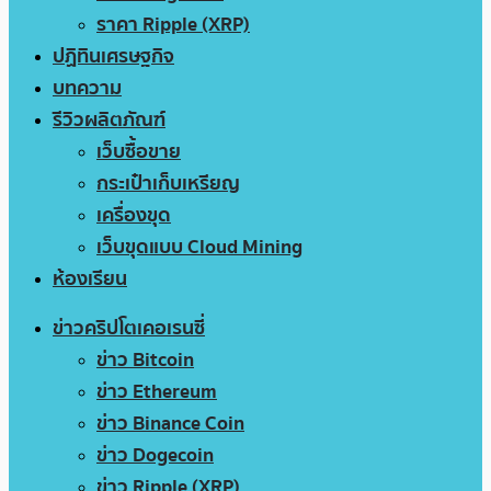
ราคา Ripple (XRP)
ปฏิทินเศรษฐกิจ
บทความ
รีวิวผลิตภัณฑ์
เว็บซื้อขาย
กระเป๋าเก็บเหรียญ
เครื่องขุด
เว็บขุดแบบ Cloud Mining
ห้องเรียน
ข่าวคริปโตเคอเรนซี่
ข่าว Bitcoin
ข่าว Ethereum
ข่าว Binance Coin
ข่าว Dogecoin
ข่าว Ripple (XRP)