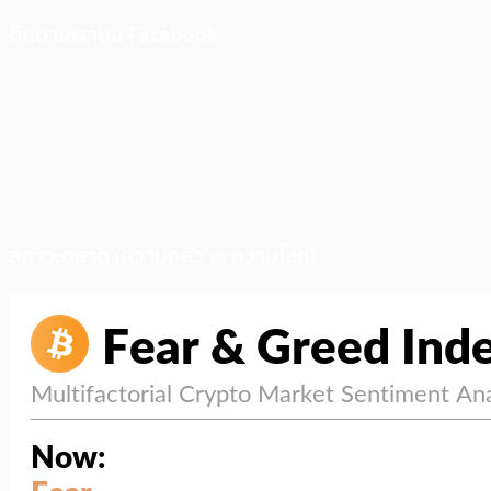
ติดตามเราบน Facebook
สภาวะตลาด (ความกลัว vs ความโลภ)